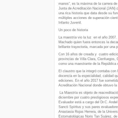
manos”, es la máxima de la carrera de
Junta de Acreditación Nacional (JAN) c
una rica historia que data desde su fu
múltiples acciones de superación cien
Infanto Juvenil.
Un poco de historia
La maestría vio la luz en el año 2007.
Machado quien fuera entonces la decan
brillante trayectoria, marcada por una 
Con 16 años de creada y cuatro edici
provincias de Villa Clara, Cienfuegos,
como una maestrante de la República 
El claustro que la integró contaba con 
docencia en la especialidad, calidad q
ediciones. En el año 2017 fue sometida
Acreditación Nacional donde obtuvo la
La Maestría es objeto de reacreditaci
diciembre por cuatro prestigiosos expe
Evaluador está a cargo del Dr.C. Ande
Sancti Spíritus y sus pares evaluadore
Anastasia Rojas Herrera, de la Univer
Estomatológicas Noris Tan Suárez, de