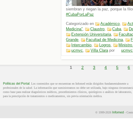
siembran y riegan la paz, porque la fil
#CubaPorLaPaz
Categorizado en
Académico
,
Ac
Medicina”
,
Claustro
,
Cuba
,
De
Extensión Universitaria
,
Faculta
Grande
,
Facultad de Medicina
,
F
Intercambio
,
Logros
,
Ministro
ucmvc
,
Villa Clara
por
ucmvc
Políticas del Portal
. Los contenidos que se encuentran en Infomed están dirigidos fundamentalmente a
profesionales de la salud. La información que suministramos no debe ser utilizada, bajo ninguna circunstanci
como base para realizar diagnósticos médicos, procedimientos clínicos, quirúrgicos o análisis de laboratorio, 
para la prescripción de tratamientos o medicamentos, sin previa orientación médica.
Infomed
© 1999-2026
- Centr