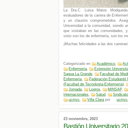
La Dra.C. Luisa Matos Modqueda e
evaluadores de la carrera de Enfermerí
y un claustro comprometidos. Asegu
Universidad a la comunidad, siendo u
que visitaban en las comunidades, y
visto son los de enfermería, son los m
¡Muchas felicidades a las dos carreras
Categorizado en
Académico
,
Act
Enfermería
,
Extensión Universita
Sagua La Grande
,
Facultad de Med
Enfermería
,
Federación Estudiantil 
(Facultad de Tecnología-Enfermería)
,
Jornada
,
Logros
,
MINSAP
,
Internacionales
,
Salud
,
Sindicat
ucmvc
,
Villa Clara
por
ucmvc
23 noviembre, 2023
Bastión Universitario 