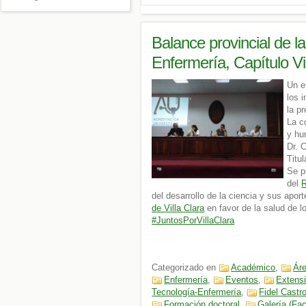
Balance provincial de 
Enfermería, Capítulo 
Un e
los 
la p
La c
y hu
Dr. 
Titu
Se p
del
R
del desarrollo de la ciencia y sus apor
de Villa Clara
en favor de la salud de l
#JuntosPorVillaClara
Categorizado en
Académico
,
Áre
Enfermería
,
Eventos
,
Extensi
Tecnología-Enfermería
,
Fidel Castr
Formación doctoral
,
Galería (Fa