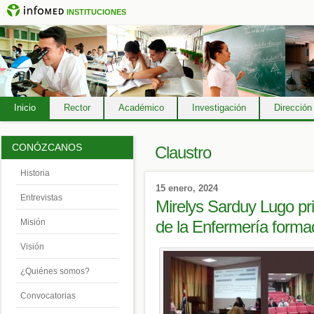
INSTITUCIONES
Inicio
Rector
Académico
Investigación
Dirección
CONÓZCANOS
Claustro
Historia
15 enero, 2024
Entrevistas
Mirelys Sarduy Lugo pr
de la Enfermería formad
Misión
Visión
¿Quiénes somos?
Convocatorias