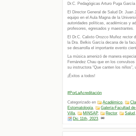
Dr.C. Pedagógicas Arturo Puga García d
El Director General de Salud Dr. Juan J
equipo en el Aula Magna de la Univers
autoridades políticas, académicas y ad
profesores, egresados y maestrantes.
El Dr.C. Calixto Orozco Muñoz rector de
la Dra. Belkis García decana de la fac
se desarrolla el importante evento cient
La música amenizó de manera especial
Fernández Chau que en los convulsos 
su instructora “Que canten los niños”, u
¡Éxitos a todos!
#PorLaAcreditación
Categorizado en
Académico
,
Cla
Estomatología
,
Galería-Facultad d
Villa
,
MINSAP
,
Rector
,
Salud
Dic 11th, 2023
.