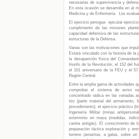
necesarias de supervivencia y defen
En esta ocasión se desarrolla en al m
Medicina y de Enfermería. Los evalua
El ejercicio persigue ejecutar ejercici
cumplimiento de las misiones plante
capacidad defensiva de las estructur
estructuras de la Defensa.
Varias son las motivaciones que impul
Estará vinculado con la historia de la 
la desaparición física del Comandant
triunfo de la Revolución, el 152 del f
el 101 aniversario de la FEU y el 57
Región Central.
Entre la amplia gama de actividades qu
comprobar el sistema de aviso se
concentrado radica en las variadas ac
tiro (parte material del armamento, 
procedimiento), el ejercicio práctico (t
Ingeniería Militar (minas antipers
exterminio en masa (medidas, indic
careta antigás). El conocimiento de la
preparación táctica exploración y en
terreno (arrastras, a gatas, sobre un