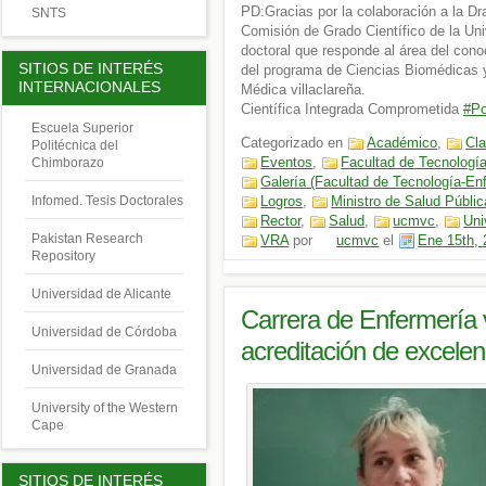
PD:Gracias por la colaboración a la Dr
SNTS
Comisión de Grado Científico de la Uni
doctoral que responde al área del cono
SITIOS DE INTERÉS
del programa de Ciencias Biomédicas 
INTERNACIONALES
Médica villaclareña.
Científica Integrada Comprometida
#Po
Escuela Superior
Categorizado en
Académico
,
Cla
Politécnica del
Eventos
,
Facultad de Tecnologí
Chimborazo
Galería (Facultad de Tecnología-En
Infomed. Tesis Doctorales
Logros
,
Ministro de Salud Públic
Rector
,
Salud
,
ucmvc
,
Uni
Pakistan Research
VRA
por
ucmvc
el
Ene 15th,
Repository
Universidad de Alicante
Carrera de Enfermería v
Universidad de Córdoba
acreditación de excelen
Universidad de Granada
University of the Western
Cape
SITIOS DE INTERÉS