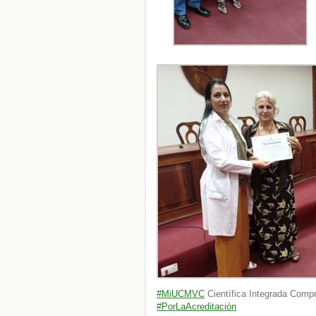
#MiUCMVC
Científica Integrada Comp
#PorLaAcreditación