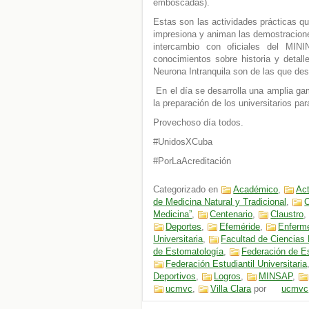
emboscadas).
Estas son las actividades prácticas q
impresiona y animan las demostraciones
intercambio con oficiales del MIN
conocimientos sobre historia y detall
Neurona Intranquila son de las que de
En el día se desarrolla una amplia ga
la preparación de los universitarios par
Provechoso día todos.
#UnidosXCuba
#PorLaAcreditación
Categorizado en
Académico
,
Act
de Medicina Natural y Tradicional
,
C
Medicina”
,
Centenario
,
Claustro
Deportes
,
Efeméride
,
Enferm
Universitaria
,
Facultad de Ciencias
de Estomatología
,
Federación de E
Federación Estudiantil Universitaria
Deportivos
,
Logros
,
MINSAP
,
ucmvc
,
Villa Clara
por
ucmvc