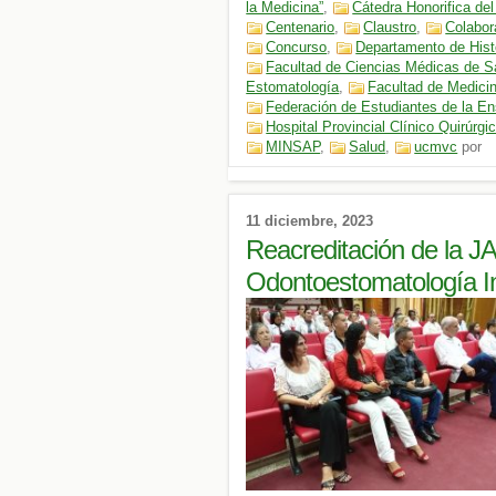
la Medicina”
,
Cátedra Honorifica de
Centenario
,
Claustro
,
Colabor
Concurso
,
Departamento de Hist
Facultad de Ciencias Médicas de 
Estomatología
,
Facultad de Medici
Federación de Estudiantes de la E
Hospital Provincial Clínico Quirúrgi
MINSAP
,
Salud
,
ucmvc
por
11 diciembre, 2023
Reacreditación de la J
Odontoestomatología In