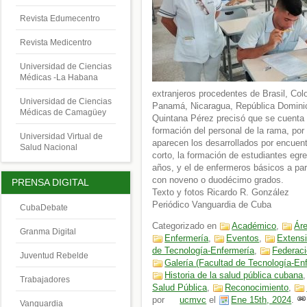
Revista Edumecentro
Revista Medicentro
Universidad de Ciencias
Médicas -La Habana
extranjeros procedentes de Brasil, Co
Universidad de Ciencias
Panamá, Nicaragua, República Dominic
Médicas de Camagüey
Quintana Pérez precisó que se cuenta 
formación del personal de la rama, por
Universidad Virtual de
aparecen los desarrollados por encuent
Salud Nacional
corto, la formación de estudiantes eg
años, y el de enfermeros básicos a par
con noveno o duodécimo grados.
PRENSA DIGITAL
Texto y fotos Ricardo R. González
Periódico Vanguardia de Cuba
CubaDebate
Categorizado en
Académico
,
Áre
Granma Digital
Enfermería
,
Eventos
,
Extensi
de Tecnología-Enfermería
,
Federaci
Juventud Rebelde
Galería (Facultad de Tecnología-En
Historia de la salud pública cubana
Trabajadores
Salud Pública
,
Reconocimiento
,
por
ucmvc
el
Ene 15th, 2024
.
Vanguardia