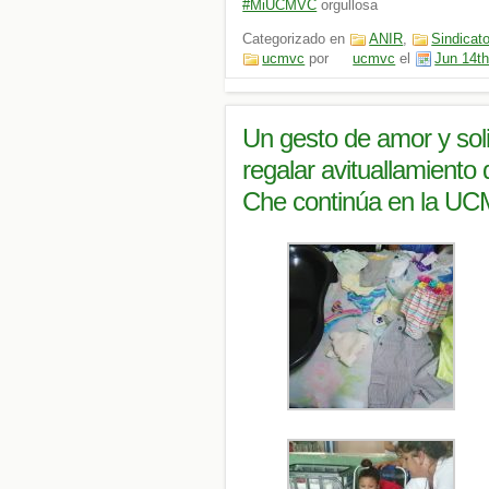
#MiUCMVC
orgullosa
Categorizado en
ANIR
,
Sindicat
ucmvc
por
ucmvc
el
Jun 14th
Un gesto de amor y soli
regalar avituallamiento 
Che continúa en la U