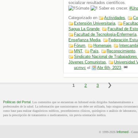
socializar resultados científicos.
Súmate
Saber es crecer.
#Una
Categorizado en
Actividades
,
Co
Extensión Universitaria
,
Faculta
Sagua La Grande
,
Facultad de Est
Facultad de Tecnología-Enfermería
Enseñanza Media
,
Federación Estud
Fórum
,
Homenaje
,
Intercamb
MNT
,
País
,
Reconocimiento
,
Sindicato Nacional de Trabajadores
Jóvenes Comunistas
,
Universidad V
ucmvc
el
Abr 6th, 2023
.
Políticas del Portal
. Los contenidos que se encuentran en Infomed están dirigidos fundamentalmente a
profesionales de la salud. La información que suministramos no debe ser utilizada, bajo ninguna circunstanci
como base para realizar diagnósticos médicos, procedimientos clínicos, quirúrgicos o análisis de laboratorio, 
para la prescripción de tratamientos o medicamentos, sin previa orientación médica.
Infomed
© 1999-2026
- Centr