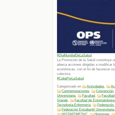
#DíaMundialDeLaSalud
La Promoción de la Salud constituye un
abarca acciones dirigidas a modificar 
económicas, con el fin de favorecer su 
colectiva.
#CubaPorLaSalud
Categorizado en
Actividades
,
Ac
Conmemoraciones
,
Convención
Universitaria
,
Facultad
,
Facultad
Grande
,
Facultad de Estomatología
Tecnología-Enfermería
,
Federación
Federación Estudiantil Universitaria
HISTARTMEDVC
,
Homenaje
,