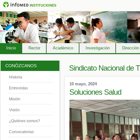
INSTITUCIONES
Inicio
Rector
Académico
Investigación
Dirección
CONÓZCANOS
Sindicato Nacional de T
Historia
10 mayo, 2024
Entrevistas
Soluciones Salud
Misión
Visión
¿Quiénes somos?
Convocatorias