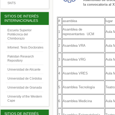
SNTS
la convocatoria al 
SITIOS DE INTERÉS
INTERNACIONALES
#
asamblea
lugar
Asamblea de
Escuela Superior
1
Aula 
representantes UCM
Politécnica del
Chimborazo
2
Asamblea VRA
Aula 
Infomed. Tesis Doctorales
Pakistan Research
3
Asamblea VRG
Aula 
Repository
Universidad de Alicante
4
Asamblea VRES
Aula 
Universidad de Córdoba
5
Asamblea Tecnología
Teatro
Universidad de Granada
University of the Western
Cape
6
Asamblea Medicina
Aula 
SITIOS DE INTERÉS
7
Asamblea Estomatología
Teatro