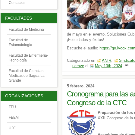
Contactos
FACULTADES
Facultad de Medicina
de mayo en el evento, Soluciones Cub
¡Felicidades y éxitos!
Facultad de
Estomatología
Escuche el audio:
https://go.ivoox.co
Facultad de Enfermería-
Tecnología
Categorizado en
ANIR
,
Sindicat
ucmvc
el
May 10th, 2024
.
Facultad de Ciencias
Médicas de Sagua La
Grande
5 febrero, 2024
Cronograma para las ac
ORGANIZACIONES
Congreso de la CTC
FEU
Preparación de los 
FEEM
XXII Congreso de la 
UJC
Asambleas de discu