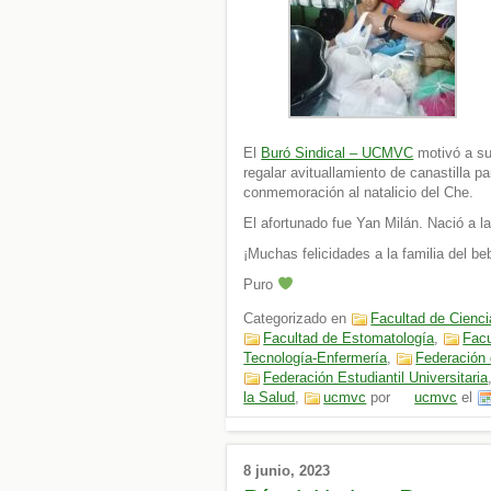
El
Buró Sindical – UCMVC
motivó a sus
regalar avituallamiento de canastilla p
conmemoración al natalicio del Che.
El afortunado fue Yan Milán. Nació a l
¡Muchas felicidades a la familia del be
Puro
Categorizado en
Facultad de Cienc
Facultad de Estomatología
,
Facu
Tecnología-Enfermería
,
Federación
Federación Estudiantil Universitaria
la Salud
,
ucmvc
por
ucmvc
el
8 junio, 2023