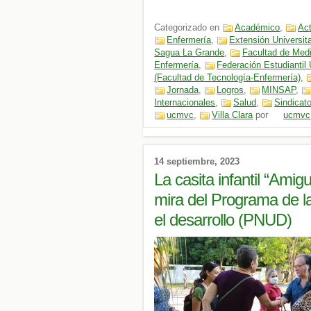
Categorizado en
Académico
,
Act
Enfermería
,
Extensión Universita
Sagua La Grande
,
Facultad de Med
Enfermería
,
Federación Estudiantil 
(Facultad de Tecnología-Enfermería)
,
Jornada
,
Logros
,
MINSAP
,
Internacionales
,
Salud
,
Sindicat
ucmvc
,
Villa Clara
por
ucmvc
14 septiembre, 2023
La casita infantil “Amigu
mira del Programa de l
el desarrollo (PNUD)