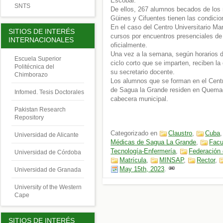
Escobar.
SNTS
De ellos, 267 alumnos becados de los 
Güines y Cifuentes tienen las condicion
En el caso del Centro Universitario M
SITIOS DE INTERÉS
cursos por encuentros presenciales de
INTERNACIONALES
oficialmente.
Una vez a la semana, según horarios d
Escuela Superior
ciclo corto que se imparten, reciben la 
Politécnica del
su secretario docente.
Chimborazo
Los alumnos que se forman en el Centr
de Sagua la Grande residen en Quemado
Infomed. Tesis Doctorales
cabecera municipal.
Pakistan Research
Repository
Categorizado en
Claustro
,
Cuba
Universidad de Alicante
Médicas de Sagua La Grande
,
Facu
Tecnología-Enfermería
,
Federación
Universidad de Córdoba
Matrícula
,
MINSAP
,
Rector
,
May 15th, 2023
.
Universidad de Granada
University of the Western
Cape
SITIOS DE INTERÉS