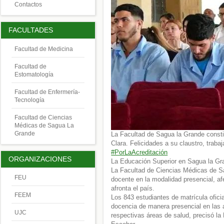
Contactos
FACULTADES
Facultad de Medicina
Facultad de
Estomatología
Facultad de Enfermería-
Tecnología
Facultad de Ciencias
Médicas de Sagua La
Grande
La Facultad de Sagua la Grande constit
Clara. Felicidades a su claustro, traba
#PorLaAcreditación
ORGANIZACIONES
La Educación Superior en Sagua la Gran
La Facultad de Ciencias Médicas de S
FEU
docente en la modalidad presencial, af
afronta el país.
FEEM
Los 843 estudiantes de matrícula oficia
docencia de manera presencial en las 
UJC
respectivas áreas de salud, precisó la