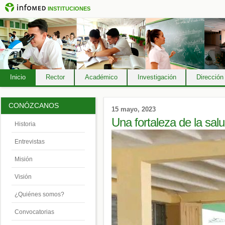
INSTITUCIONES
Inicio
Rector
Académico
Investigación
Dirección
CONÓZCANOS
15 mayo, 2023
Una fortaleza de la salu
Historia
Entrevistas
Misión
Visión
¿Quiénes somos?
Convocatorias