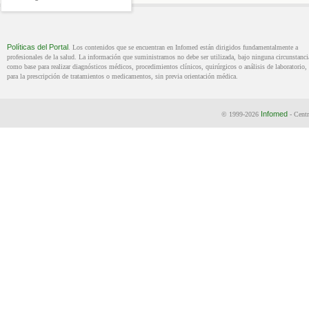
Políticas del Portal
. Los contenidos que se encuentran en Infomed están dirigidos fundamentalmente a
profesionales de la salud. La información que suministramos no debe ser utilizada, bajo ninguna circunstanci
como base para realizar diagnósticos médicos, procedimientos clínicos, quirúrgicos o análisis de laboratorio, 
para la prescripción de tratamientos o medicamentos, sin previa orientación médica.
Infomed
© 1999-2026
- Centr