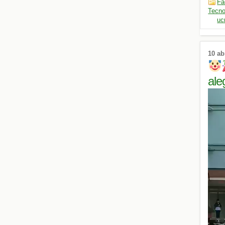
Fa
Tecno
uc
10 ab
al
Repro
de
vídeo