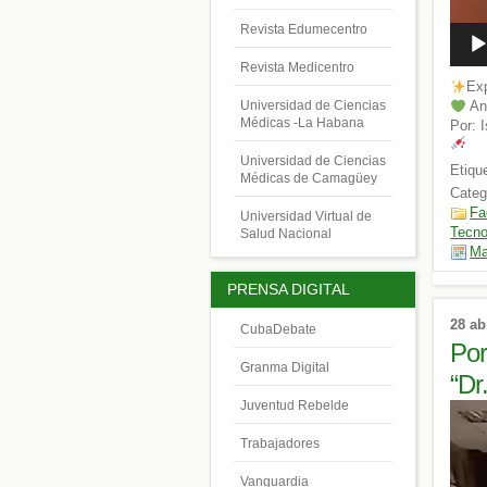
Revista Edumecentro
Revista Medicentro
Exp
Universidad de Ciencias
An
Médicas -La Habana
Por: 
Universidad de Ciencias
Etiqu
Médicas de Camagüey
Categ
Fa
Universidad Virtual de
Tecno
Salud Nacional
Ma
PRENSA DIGITAL
28 ab
CubaDebate
Por
Granma Digital
“Dr
Juventud Rebelde
Repro
de
Trabajadores
vídeo
Vanguardia