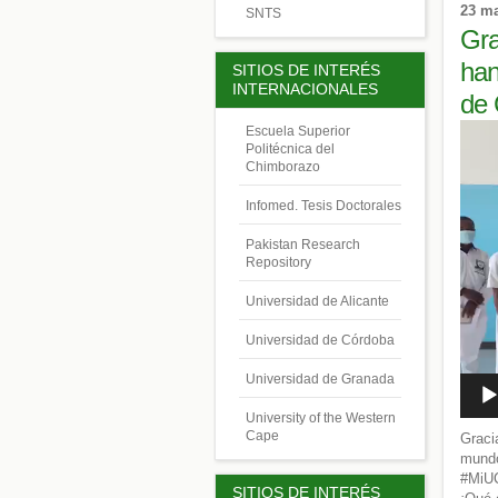
23 m
SNTS
Gra
han
SITIOS DE INTERÉS
INTERNACIONALES
de
Repro
Escuela Superior
de
Politécnica del
Chimborazo
vídeo
Infomed. Tesis Doctorales
Pakistan Research
Repository
Universidad de Alicante
Universidad de Córdoba
Universidad de Granada
University of the Western
Cape
Graci
mundo
#MiUC
SITIOS DE INTERÉS