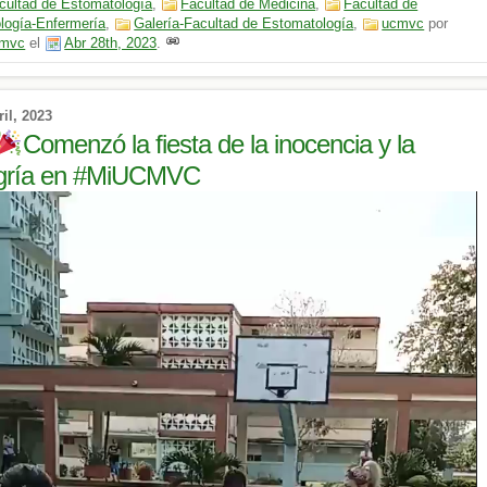
cultad de Estomatología
,
Facultad de Medicina
,
Facultad de
logía-Enfermería
,
Galería-Facultad de Estomatología
,
ucmvc
por
mvc
el
Abr 28th, 2023
.
ril, 2023
Comenzó la fiesta de la inocencia y la
egría en #MiUCMVC
ductor