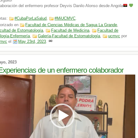
orgullo!
aboración del enfermero profesor Deyvis Danilo Alonso desde Angola
etas:
#CubaPorLaSalud
,
#MiUCMVC
.
orizado en
Facultad de Ciencias Médicas de Sagua La Grande
,
cultad de Estomatología
,
Facultad de Medicina
,
Facultad de
logía-Enfermería
,
Galería-Facultad de Estomatología
,
ucmvc
por
mvc
el
May 23rd, 2023
.
ayo, 2023
Experiencias de un enfermero colaborador
ductor