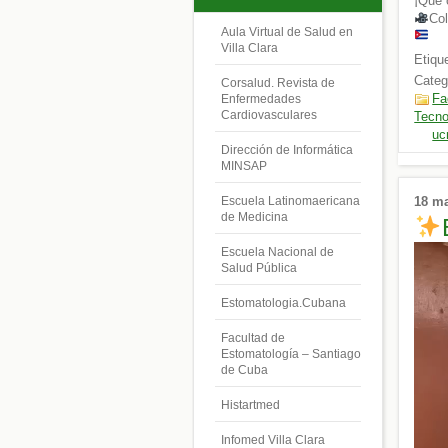
¡Qué 
Col
Aula Virtual de Salud en
Villa Clara
Etiqu
Categ
Corsalud. Revista de
Fa
Enfermedades
Cardiovasculares
Tecno
uc
Dirección de Informática
MINSAP
18 m
Escuela Latinomaericana
de Medicina
Repro
Escuela Nacional de
de
Salud Pública
vídeo
Estomatologia.Cubana
Facultad de
Estomatología – Santiago
de Cuba
Histartmed
Infomed Villa Clara