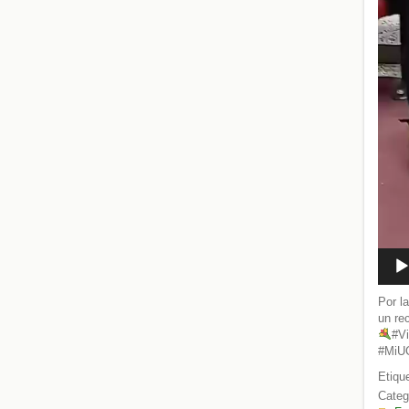
Por l
un re
#Vi
#MiUC
Etiqu
Categ