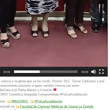
00:00
00:09
a ciencia y la gloria que se ha vivido. Premio “Dr.C. Oscar Cañizares Luna”
conocimiento póstumo a quien sembró ciencia con amor.
llaClara a la Patria Manos y Corazón
MVC Científica Integrada Comprometida #PorLaAcreditación
etas:
#MiUCMVC
,
#PorLaAcreditación
.
orizado en
Facultad de Ciencias Médicas de Sagua La Grande
,