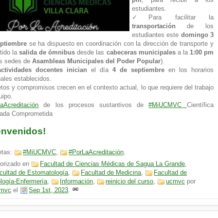
estudiantes.
✓Para facilitar la
transportación
de los
estudiantes este
domingo 3
eptiembre
se ha dispuesto en coordinación con la dirección de transporte y
tido la
salida de ómnibus
desde las
cabeceras municipales
a la
1:00 pm
as sedes de
Asambleas Municipales del Poder Popular
).
actividades docentes inician
el día
4 de septiembre
en los horarios
uales establecidos.
etos y compromisos crecen en el contexto actual, lo que requiere del trabajo
uipo.
aAcreditación
de los procesos sustantivos de
#MiUCMVC
Científica
rada Comprometida
envenidos!
etas:
#MiUCMVC
,
#PorLaAcreditación
.
orizado en
Facultad de Ciencias Médicas de Sagua La Grande
,
cultad de Estomatología
,
Facultad de Medicina
,
Facultad de
logía-Enfermería
,
Información
,
reinicio del curso
,
ucmvc
por
mvc
el
Sep 1st, 2023
.