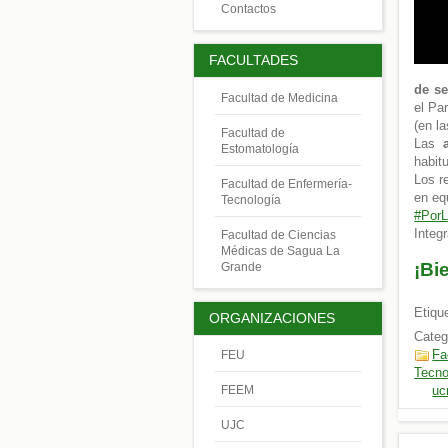
Contactos
FACULTADES
de s
Facultad de Medicina
el Par
(en l
Facultad de
Las
Estomatología
habit
Los r
Facultad de Enfermería-
en eq
Tecnología
#PorL
Integ
Facultad de Ciencias
Médicas de Sagua La
¡Bi
Grande
Etiqu
ORGANIZACIONES
Categ
Fa
FEU
Tecno
uc
FEEM
UJC