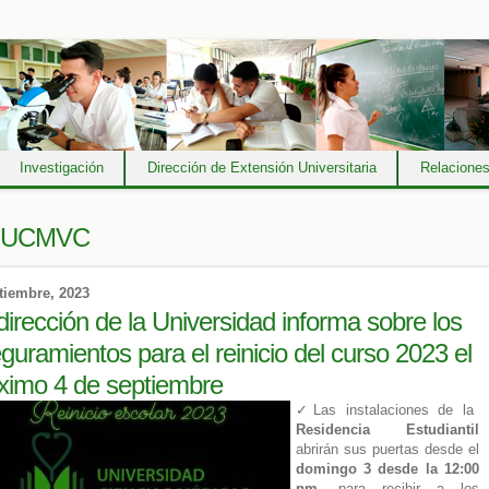
Investigación
Dirección de Extensión Universitaria
Relaciones
iUCMVC
tiembre, 2023
dirección de la Universidad informa sobre los
guramientos para el reinicio del curso 2023 el
ximo 4 de septiembre
✓Las instalaciones de la
Residencia Estudiantil
abrirán sus puertas desde el
domingo 3 desde la 12:00
pm
, para recibir a los