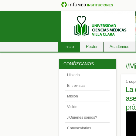
INSTITUCIONES
Inicio
Rector
Académico
CONÓZCANOS
#M
Historia
1 sep
Entrevistas
La 
ase
Misión
pró
Visión
¿Quiénes somos?
Convocatorias