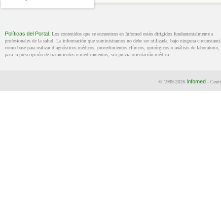
Políticas del Portal
. Los contenidos que se encuentran en Infomed están dirigidos fundamentalmente a
profesionales de la salud. La información que suministramos no debe ser utilizada, bajo ninguna circunstanci
como base para realizar diagnósticos médicos, procedimientos clínicos, quirúrgicos o análisis de laboratorio, 
para la prescripción de tratamientos o medicamentos, sin previa orientación médica.
Infomed
© 1999-2026
- Centr