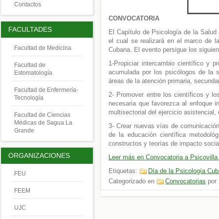
Contactos
CONVOCATORIA
FACULTADES
El Capítulo de Psicología de la Salud 
el cual se realizará en el marco de l
Facultad de Medicina
Cubana. El evento persigue los siguien
1-Propiciar intercambio científico y p
Facultad de
acumulada por los psicólogos de la s
Estomatología
áreas de la atención primaria, secundari
Facultad de Enfermería-
2- Promover entre los científicos y lo
Tecnología
necesaria que favorezca al enfoque int
multisectorial del ejercicio asistencial,
Facultad de Ciencias
Médicas de Sagua La
3- Crear nuevas vías de comunicación 
Grande
de la educación científica metodológ
constructos y teorías de impacto socia
ORGANIZACIONES
Leer más en Convocatoria a Psicovill
Etiquetas:
Día de la Psicología Cu
FEU
Categorizado en
Convocatorias
por
FEEM
UJC