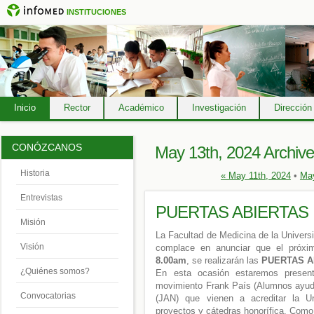
INSTITUCIONES
Inicio
Rector
Académico
Investigación
Dirección
CONÓZCANOS
May 13th, 2024 Archiv
Historia
« May 11th, 2024
•
May
Entrevistas
PUERTAS ABIERTAS
Misión
La Facultad de Medicina de la Univers
Visión
complace en anunciar que el próx
8.00am
, se realizarán las
PUERTAS A
¿Quiénes somos?
En esta ocasión estaremos present
movimiento Frank País (Alumnos ayuda
Convocatorias
(JAN) que vienen a acreditar la U
proyectos y cátedras honorífica. Como