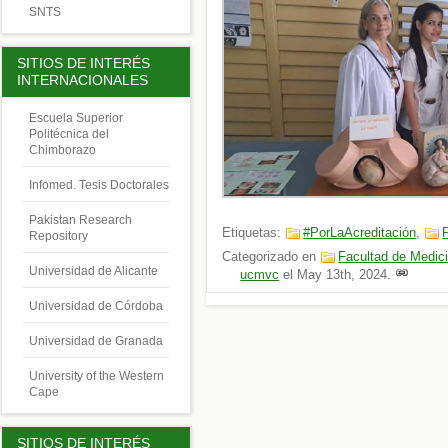
SNTS
SITIOS DE INTERÉS
INTERNACIONALES
Escuela Superior
Politécnica del
Chimborazo
Infomed. Tesis Doctorales
Pakistan Research
Etiquetas:
#PorLaAcreditación
,
Repository
Categorizado en
Facultad de Medic
Universidad de Alicante
ucmvc
el
May 13th, 2024
.
Universidad de Córdoba
Universidad de Granada
University of the Western
Cape
SITIOS DE INTERÉS