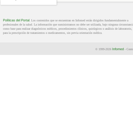
Políticas del Portal
. Los contenidos que se encuentran en Infomed están dirigidos fundamentalmente a
profesionales de la salud. La información que suministramos no debe ser utilizada, bajo ninguna circunstanci
como base para realizar diagnósticos médicos, procedimientos clínicos, quirúrgicos o análisis de laboratorio, 
para la prescripción de tratamientos o medicamentos, sin previa orientación médica.
Infomed
© 1999-2026
- Centr