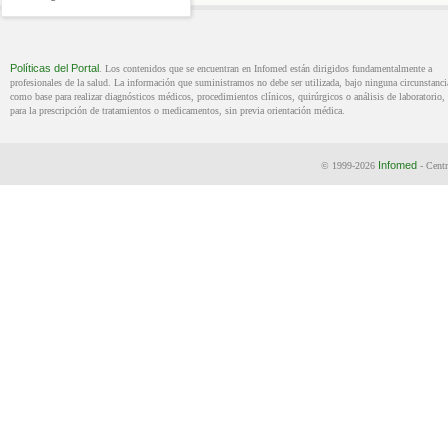
Políticas del Portal
. Los contenidos que se encuentran en Infomed están dirigidos fundamentalmente a
profesionales de la salud. La información que suministramos no debe ser utilizada, bajo ninguna circunstanci
como base para realizar diagnósticos médicos, procedimientos clínicos, quirúrgicos o análisis de laboratorio, 
para la prescripción de tratamientos o medicamentos, sin previa orientación médica.
Infomed
© 1999-2026
- Centr