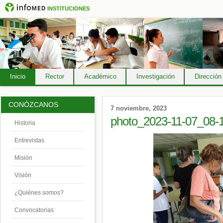
INSTITUCIONES
Inicio
Rector
Académico
Investigación
Dirección
CONÓZCANOS
7 noviembre, 2023
photo_2023-11-07_08-
Historia
Entrevistas
Misión
Visión
¿Quiénes somos?
Convocatorias