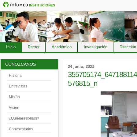
INSTITUCIONES
Inicio
Rector
Académico
Investigación
Dirección
CONÓZCANOS
24 junio, 2023
355705174_64718811
Historia
576815_n
Entrevistas
Misión
Visión
¿Quiénes somos?
Convocatorias