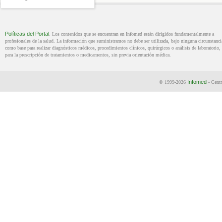
Políticas del Portal
. Los contenidos que se encuentran en Infomed están dirigidos fundamentalmente a
profesionales de la salud. La información que suministramos no debe ser utilizada, bajo ninguna circunstanci
como base para realizar diagnósticos médicos, procedimientos clínicos, quirúrgicos o análisis de laboratorio, 
para la prescripción de tratamientos o medicamentos, sin previa orientación médica.
Infomed
© 1999-2026
- Centr