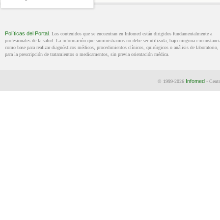
Políticas del Portal
. Los contenidos que se encuentran en Infomed están dirigidos fundamentalmente a
profesionales de la salud. La información que suministramos no debe ser utilizada, bajo ninguna circunstanci
como base para realizar diagnósticos médicos, procedimientos clínicos, quirúrgicos o análisis de laboratorio, 
para la prescripción de tratamientos o medicamentos, sin previa orientación médica.
Infomed
© 1999-2026
- Centr