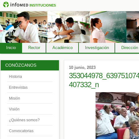
INSTITUCIONES
Inicio
Rector
Académico
Investigación
Dirección
CONÓZCANOS
10 junio, 2023
353044978_63975107
Historia
407332_n
Entrevistas
Misión
Visión
¿Quiénes somos?
Convocatorias