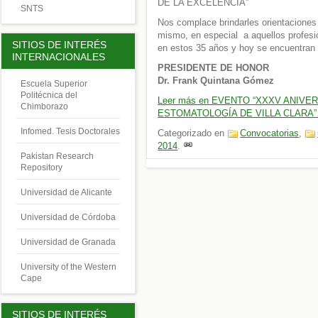
DE LA EXCELENCIA”
SNTS
Nos complace brindarles orientaciones 
mismo, en especial a aquellos profesi
SITIOS DE INTERÉS
en estos 35 años y hoy se encuentran 
INTERNACIONALES
PRESIDENTE DE HONOR
Dr. Frank Quintana Gómez
Escuela Superior
Politécnica del
Leer más en EVENTO “XXXV ANIVE
Chimborazo
ESTOMATOLOGÍA DE VILLA CLARA
Infomed. Tesis Doctorales
Categorizado en
Convocatorias
,
2014
.
Pakistan Research
Repository
Universidad de Alicante
Universidad de Córdoba
Universidad de Granada
University of the Western
Cape
SITIOS DE INTERÉS