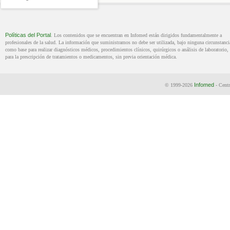
Políticas del Portal
. Los contenidos que se encuentran en Infomed están dirigidos fundamentalmente a
profesionales de la salud. La información que suministramos no debe ser utilizada, bajo ninguna circunstanci
como base para realizar diagnósticos médicos, procedimientos clínicos, quirúrgicos o análisis de laboratorio, 
para la prescripción de tratamientos o medicamentos, sin previa orientación médica.
Infomed
© 1999-2026
- Centr