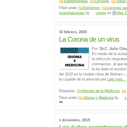
Epidemiología
,
Lecturas
,
Salud 
Filed under
Epónimos
,
Lecturas pa
investigaciones
by
cimeq
on
Mar 2
10 febrero, 2020
La Corona de un virus
Por:
Dr.C. Julio Cé
En medio de la actual
la infección respirat
coronavirus, al que l
le ha dado el nombr
del 2019 en la ciudad china de Wuhan—, 
la cúspide de la atención por
Leer más…
Etiquetas:
Historia de la Medicina
,
Filed under
Idioma y Medicina
by
c
1 diciembre, 2019