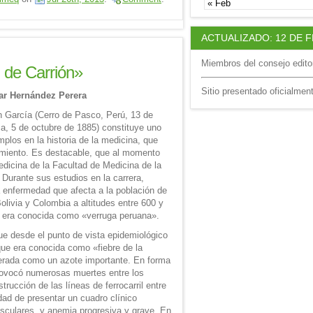
« Feb
ACTUALIZADO: 12 DE 
Miembros del consejo editor
de Carrión»
Sitio presentado oficialmen
sar Hernández Perera
ón García (Cerro de Pasco, Perú, 13 de
a, 5 de octubre de 1885) constituye uno
plos en la historia de la medicina, que
imiento. Es destacable, que al momento
dicina de la Facultad de Medicina de la
Durante sus estudios en la carrera,
 enfermedad que afecta a la población de
livia y Colombia a altitudes entre 600 y
e era conocida como «verruga peruana».
e desde el punto de vista epidemiológico
que era conocida como «fiebre de la
erada como un azote importante. En forma
rovocó numerosas muertes entre los
rucción de las líneas de ferrocarril entre
ridad de presentar un cuadro clínico
usculares, y anemia progresiva y grave. En