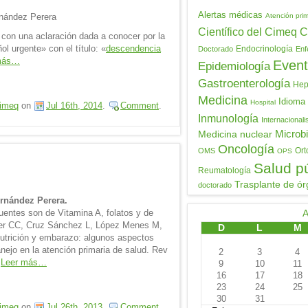
Alertas médicas
rnández Perera
Atención prim
Científico del Cimeq
C
 con una aclaración dada a conocer por la
l urgente» con el título: «
descendencia
Endocrinología
Doctorado
Enf
más…
Event
Epidemiología
Gastroenterología
Hepa
Medicina
Idioma
Hospital
imeq
on
Jul 16th, 2014
.
Comment
.
Inmunología
Internacional
Medicina nuclear
Microbi
Oncología
Ort
OMS
OPS
Salud p
Reumatología
Trasplante de ór
doctorado
ernández Perera.
uentes son de Vitamina A, folatos y de
uer CC, Cruz Sánchez L, López Menes M,
D
L
M
utrición y embarazo: algunos aspectos
nejo en la atención primaria de salud. Rev
2
3
4
]
Leer más…
9
10
11
16
17
18
23
24
25
30
31
imeq
on
Jul 26th, 2013
.
Comment
.