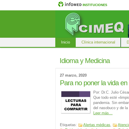
INSTITUCIONES
Inicio
Clínica internacional
D
Idioma y Medicina
27 marzo, 2020
Para no poner la vida en
Por: Dr.C. Julio Cés
Que todo esté «limpi
pandemia. Sin embarg
del nasobuco y de la 
Leer más…
Etiquetas:
Alertas médicas
,
Atenci