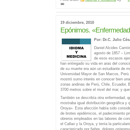
19 diciembre, 2010
Epónimos. «Enfermedad 
Por: Dr.C. Julio Cé
Daniel Alcides Carri
agosto de 1857 – Lim
de esos escasos ejem
han entregado su vida en aras del conoc
de su muerte era aún un estudiante de me
Universidad Mayor de San Marcos, Perú. 
mostró sumo interés en conocer bien una
zonas andinas de Perú, Chile, Ecuador, Bo
3700 metros sobre el nivel del mar, y qu
También se describía otra enfermedad, qu
mostraba igual distribución geográfica y 
Oroya». Esta afección había sido consid
de brotes epidémicos, el padecimiento p
obreros empleados en las labores de const
el Callao y la Oroya, y tenía la particula
caracterizado por fiebre, dolores osteom