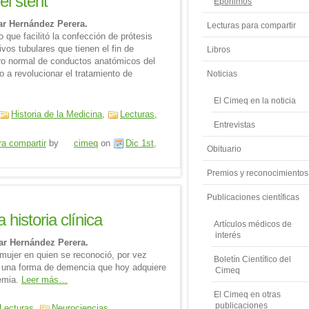
l stent
Epónimos
sar Hernández Perera.
Lecturas para compartir
 que facilitó la confección de prótesis
ivos tubulares que tienen el fin de
Libros
tro normal de conductos anatómicos del
 a revolucionar el tratamiento de
Noticias
El Cimeq en la noticia
Historia de la Medicina
,
Lecturas
,
Entrevistas
ra compartir
by
cimeq
on
Dic 1st,
Obituario
Premios y reconocimientos
Publicaciones científicas
 historia clínica
Artículos médicos de
interés
sar Hernández Perera.
 mujer en quien se reconoció, por vez
Boletín Científico del
 una forma de demencia que hoy adquiere
Cimeq
emia.
Leer más…
El Cimeq en otras
publicaciones
Lecturas
,
Neurociencias
,