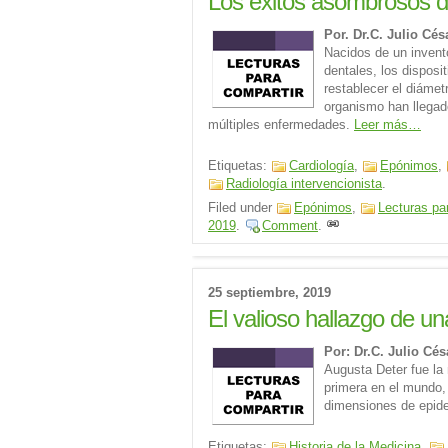
Los éxitos asombrosos de
Por. Dr.C. Julio Cé
Nacidos de un invento
dentales, los disposit
restablecer el diáme
organismo han llegado
múltiples enfermedades.
Leer más…
Etiquetas:
Cardiología
,
Epónimos
,
Radiología intervencionista
.
Filed under
Epónimos
,
Lecturas pa
2019
.
Comment
.
25 septiembre, 2019
El valioso hallazgo de una
Por: Dr.C. Julio Cé
Augusta Deter fue la
primera en el mundo,
dimensiones de epid
Etiquetas:
Historia de la Medicina
,