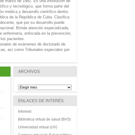
 de marzo de 1982. Es una institución de
tífico y tecnológico, que forma parte del
n médica y desarrollo científico dentro
ública de la República de Cuba. Clasifica
 docente, que por su desarrollo puede
nacional. Brinda atención especializada,
e enfermería, enfocada en la prevención,
 los pacientes.
ionales de exámenes de doctorado de
icas, así como Tribunales especiales por
ARCHIVOS
ENLACES DE INTERÉS
Infomed
Biblioteca virtual de salud (BVS)
Universidad virtual (UV)
Campus virtual de Salud pública