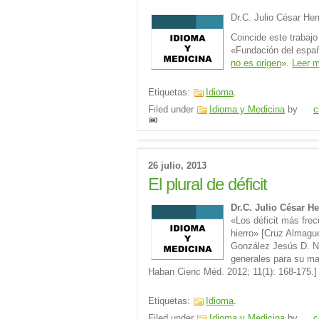
Dr.C. Julio César He
Coincide este trabajo
«Fundación del españo
no es origen
».
Leer 
Etiquetas:
Idioma
.
Filed under
Idioma y Medicina
by
c
26 julio, 2013
El plural de déficit
Dr.C. Julio César H
«Los déficit más frec
hierro» [Cruz Almag
González Jesús D. N
generales para su ma
Haban Cienc Méd. 2012; 11(1): 168-175.
Etiquetas:
Idioma
.
Filed under
Idioma y Medicina
by
c