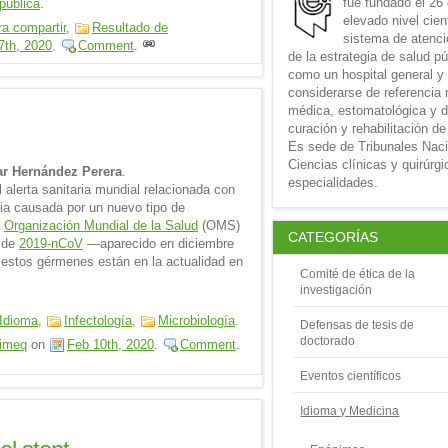
fue fundado el 26
pública
.
elevado nivel cien
ra compartir
,
Resultado de
sistema de atenció
7th, 2020
.
Comment
.
de la estrategia de salud p
como un hospital general y
considerarse de referencia 
médica, estomatológica y d
curación y rehabilitación de
Es sede de Tribunales Nac
Ciencias clínicas y quirúrg
sar Hernández Perera
.
especialidades.
 alerta sanitaria mundial relacionada con
oria causada por un nuevo tipo de
a
Organización Mundial de la Salud
(OMS)
CATEGORÍAS
e de
2019-nCoV
—aparecido en diciembre
estos gérmenes están en la actualidad en
Comité de ética de la
investigación
Idioma
,
Infectología
,
Microbiología
.
Defensas de tesis de
doctorado
imeq
on
Feb 10th, 2020
.
Comment
.
Eventos científicos
Idioma y Medicina