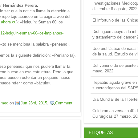
Investigaciones Medicoquir
ar Hernández Perera.
diciembre
8 agosto, 2022
de ser que la noticia llame la atención a
do reportaje aparece en la página web del
El infortunio de las Chica
ahora.cu
): «Holguín: Suman 60 los
Distinguen apoyo a la int
012-holguin-suman-60-los-implantes-
y tratamiento del cáncer
exto se menciona la palabra «peneano»,
Uso profiláctico de nasal
de la salud. Estudio de v
gemos la siguiente definición: «Peniano (a),
Del veneno de serpiente a
ueso peneano» que nos pudiera llamar la
mayo, 2022
ene hueso en esa estructura. Pero lo que
ros pueden ostentar un pequeño hueso
Hepatitis aguda grave en 
puede referir como «báculo».
superantígenos del SAR
Día Mundial de la Hipert
imeq
on
Jun 23rd, 2015
.
Comment
.
Celebran aniversario 40 
Quirúrgicas
27 marzo, 20
ETIQUETAS