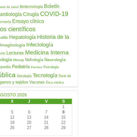
Boletín
Biotecnología
aria de salud
COVID-19
ardiología
Cirugía
Ensayo clínico
ermería
os científicos
Historia de la
Hepatología
titis
Infectología
Imaginología
Medicina Interna
Lecturas
ismo
ología
Neurología
Nefrología
Minsap
Pediatría
opedia
Psicología
Premios
ública
Tecnología
Sexología
Tesis de
ganos y tejidos
Vacunas
Ética médica
AGOSTO 2026
X
J
V
S
1
5
6
7
8
12
13
14
15
19
20
21
22
26
27
28
29