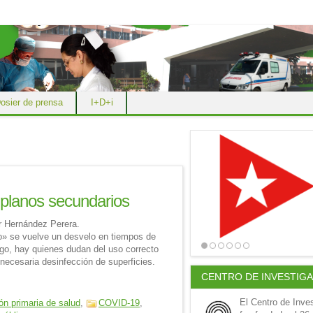
osier de prensa
I+D+i
 planos secundarios
ar Hernández Perera.
o» se vuelve un desvelo en tiempos de
o, hay quienes dudan del uso correcto
necesaria desinfección de superficies.
CENTRO DE INVESTIG
El Centro de Inve
ón primaria de salud
,
COVID-19
,