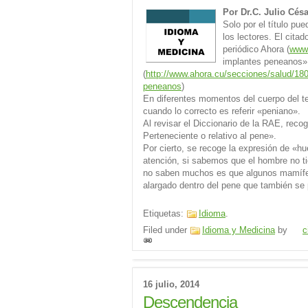
Por Dr.C. Julio Cés
Solo por el título pue
los lectores. El cita
periódico Ahora (
www.
implantes peneanos»
(
http://www.ahora.cu/secciones/salud/18
peneanos
)
En diferentes momentos del cuerpo del t
cuando lo correcto es referir «peniano».
Al revisar el Diccionario de la RAE, reco
Perteneciente o relativo al pene».
Por cierto, se recoge la expresión de «h
atención, si sabemos que el hombre no ti
no saben muchos es que algunos mamífe
alargado dentro del pene que también se 
Etiquetas:
Idioma
.
Filed under
Idioma y Medicina
by
c
16 julio, 2014
Descendencia