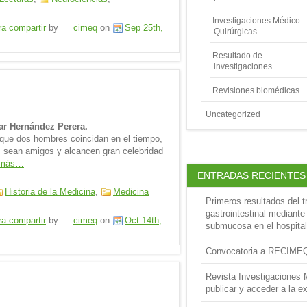
Investigaciones Médico
ra compartir
by
cimeq
on
Sep 25th,
Quirúrgicas
Resultado de
investigaciones
Revisiones biomédicas
Uncategorized
sar Hernández Perera.
que dos hombres coincidan en el tiempo,
o, sean amigos y alcancen gran celebridad
 más…
ENTRADAS RECIENTES
Historia de la Medicina
,
Medicina
Primeros resultados del t
gastrointestinal mediante
ra compartir
by
cimeq
on
Oct 14th,
submucosa en el hospital
Convocatoria a RECIME
Revista Investigaciones 
publicar y acceder a la ex