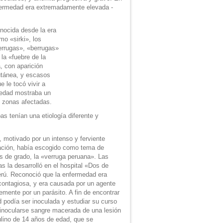
nfermedad era extremadamente elevada -
onocida desde la era
mo «sirki», los
errugas», «berrugas»
a «fuebre de la
, con aparición
cutánea, y escasos
 le tocó vivir a
medad mostraba un
s zonas afectadas.
 tenían una etiología diferente y
 motivado por un intenso y ferviente
gación, había escogido como tema de
is de grado, la «verruga peruana». Las
as la desarrolló en el hospital «Dos de
rú. Reconoció que la enfermedad era
contagiosa, y era causada por un agente
emente por un parásito. A fin de encontrar
podía ser inoculada y estudiar su curso
 inocularse sangre macerada de una lesión
lino de 14 años de edad, que se