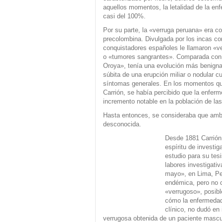
aquellos momentos, la letalidad de la e
casi del 100%.
Por su parte, la «verruga peruana» era c
precolombina. Divulgada por los incas co
conquistadores españoles le llamaron «v
o «tumores sangrantes». Comparada con l
Oroya», tenía una evolución más benigna
súbita de una erupción miliar o nodular 
síntomas generales. En los momentos que
Carrión, se había percibido que la enfer
incremento notable en la población de la
Hasta entonces, se consideraba que ambas
desconocida.
Desde 1881 Carrión,
espíritu de investi
estudio para su tes
labores investigativ
mayo», en Lima, Pe
endémica, pero no 
«verrugoso», posibl
cómo la enfermedad 
clínico, no dudó en
verrugosa obtenida de un paciente mascu