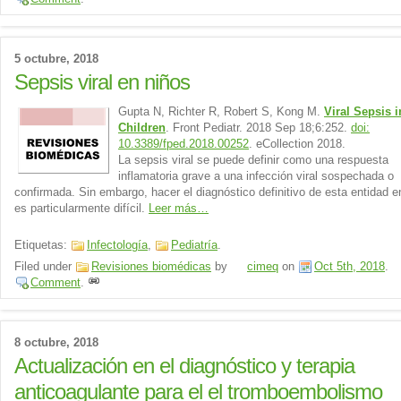
5 octubre, 2018
Sepsis viral en niños
Gupta N, Richter R, Robert S, Kong M.
Viral Sepsis i
Children
. Front Pediatr. 2018 Sep 18;6:252.
doi:
10.3389/fped.2018.00252
. eCollection 2018.
La sepsis viral se puede definir como una respuesta
inflamatoria grave a una infección viral sospechada o
confirmada. Sin embargo, hacer el diagnóstico definitivo de esta entidad e
es particularmente difícil.
Leer más…
Etiquetas:
Infectología
,
Pediatría
.
Filed under
Revisiones biomédicas
by
cimeq
on
Oct 5th, 2018
.
Comment
.
8 octubre, 2018
Actualización en el diagnóstico y terapia
anticoagulante para el el tromboembolismo