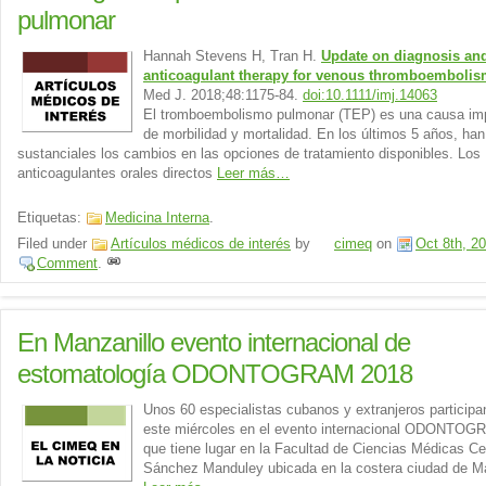
pulmonar
Hannah Stevens H, Tran H.
Update on diagnosis an
anticoagulant therapy for venous thromboemboli
Med J. 2018;48:1175-84.
doi:10.1111/imj.14063
El tromboembolismo pulmonar (TEP) es una causa im
de morbilidad y mortalidad. En los últimos 5 años, han
sustanciales los cambios en las opciones de tratamiento disponibles. Los
anticoagulantes orales directos
Leer más…
Etiquetas:
Medicina Interna
.
Filed under
Artículos médicos de interés
by
cimeq
on
Oct 8th, 2
Comment
.
En Manzanillo evento internacional de
estomatología ODONTOGRAM 2018
Unos 60 especialistas cubanos y extranjeros particip
este miércoles en el evento internacional ODONTO
que tiene lugar en la Facultad de Ciencias Médicas Ce
Sánchez Manduley ubicada en la costera ciudad de Ma