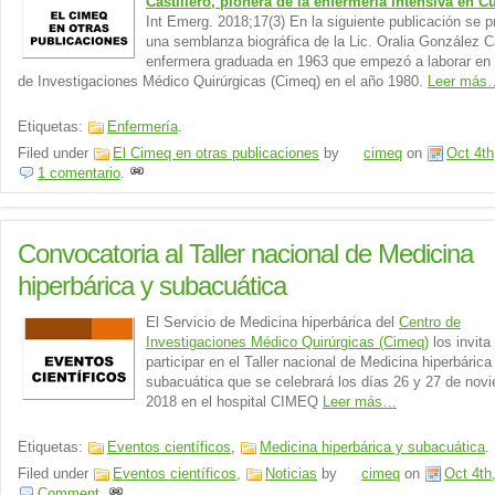
Castillero, pionera de la enfermería intensiva en C
Int Emerg. 2018;17(3) En la siguiente publicación se 
una semblanza biográfica de la Lic. Oralia González Ca
enfermera graduada en 1963 que empezó a laborar en 
de Investigaciones Médico Quirúrgicas (Cimeq) en el año 1980.
Leer más
Etiquetas:
Enfermería
.
Filed under
El Cimeq en otras publicaciones
by
cimeq
on
Oct 4th
1 comentario
.
Convocatoria al Taller nacional de Medicina
hiperbárica y subacuática
El Servicio de Medicina hiperbárica del
Centro de
Investigaciones Médico Quirúrgicas (Cimeq)
los invita
participar en el Taller nacional de Medicina hiperbárica
subacuática que se celebrará los días 26 y 27 de nov
2018 en el hospital CIMEQ
Leer más…
Etiquetas:
Eventos científicos
,
Medicina hiperbárica y subacuática
.
Filed under
Eventos científicos
,
Noticias
by
cimeq
on
Oct 4th
Comment
.