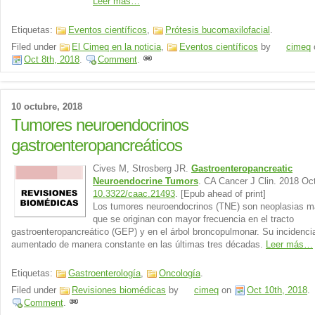
Leer más…
Etiquetas:
Eventos científicos
,
Prótesis bucomaxilofacial
.
Filed under
El Cimeq en la noticia
,
Eventos científicos
by
cimeq
Oct 8th, 2018
.
Comment
.
10 octubre, 2018
Tumores neuroendocrinos
gastroenteropancreáticos
Cives M, Strosberg JR.
Gastroenteropancreatic
Neuroendocrine Tumors
. CA Cancer J Clin. 2018 Oc
10.3322/caac.21493
. [Epub ahead of print]
Los tumores neuroendocrinos (TNE) son neoplasias m
que se originan con mayor frecuencia en el tracto
gastroenteropancreático (GEP) y en el árbol broncopulmonar. Su incidenci
aumentado de manera constante en las últimas tres décadas.
Leer más…
Etiquetas:
Gastroenterología
,
Oncología
.
Filed under
Revisiones biomédicas
by
cimeq
on
Oct 10th, 2018
.
Comment
.