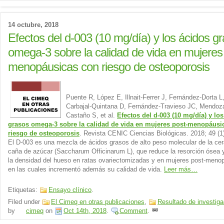
14 octubre, 2018
Efectos del d-003 (10 mg/día) y los ácidos g
omega-3 sobre la calidad de vida en mujeres
menopáusicas con riesgo de osteoporosis
Puente R, López E, Illnait-Ferrer J, Fernández-Dorta L
Carbajal-Quintana D, Fernández-Travieso JC, Mendoz
Castaño S, et al.
Efectos del d-003 (10 mg/día) y lo
grasos omega-3 sobre la calidad de vida en mujeres post-menopáusi
riesgo de osteoporosis
. Revista CENIC Ciencias Biológicas. 2018; 49 (1
El D-003 es una mezcla de ácidos grasos de alto peso molecular de la cer
caña de azúcar (Saccharum Officinarum L), que reduce la resorción ósea 
la densidad del hueso en ratas ovariectomizadas y en mujeres post-meno
en las cuales incrementó además su calidad de vida.
Leer más…
Etiquetas:
Ensayo clínico
.
Filed under
El Cimeq en otras publicaciones
,
Resultado de investig
by
cimeq
on
Oct 14th, 2018
.
Comment
.