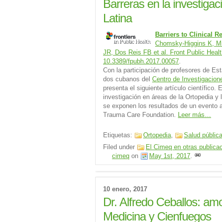
Barreras en la investigac
Latina
Barriers to Clinical 
Chomsky-Higgins K, Mi
JR, Dos Reis FB et al. Front Public Healt
10.3389/fpubh.2017.00057
.
Con la participación de profesores de Es
dos cubanos del
Centro de Investigacion
presenta el siguiente artículo científico.
investigación en áreas de la Ortopedia y 
se exponen los resultados de un evento 
Trauma Care Foundation.
Leer más…
Etiquetas:
Ortopedia
,
Salud públic
Filed under
El Cimeq en otras publica
cimeq
on
May 1st, 2017
.
10 enero, 2017
Dr. Alfredo Ceballos: amo
Medicina y Cienfuegos