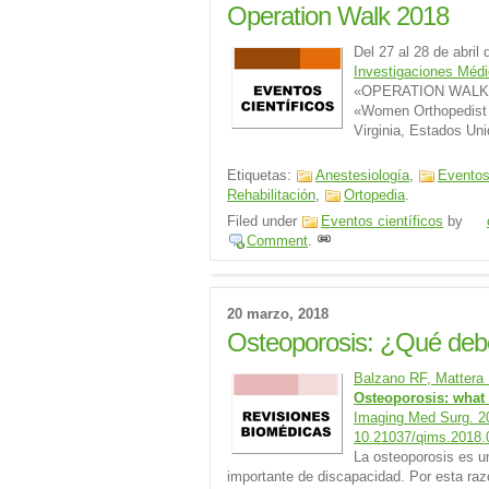
Operation Walk 2018
Del 27 al 28 de abril
Investigaciones Médi
«OPERATION WALK» co
«Women Orthopedist
Virginia, Estados Un
Etiquetas:
Anestesiología
,
Eventos
Rehabilitación
,
Ortopedia
.
Filed under
Eventos científicos
by
Comment
.
20 marzo, 2018
Osteoporosis: ¿Qué debe
Balzano RF, Mattera 
Osteoporosis: what 
Imaging Med Surg. 20
10.21037/qims.2018.
La osteoporosis es u
importante de discapacidad. Por esta raz