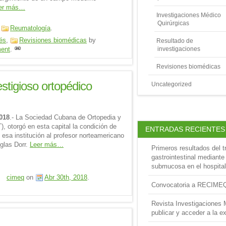
er más…
Investigaciones Médico
Quirúrgicas
,
Reumatología
.
rés
,
Revisiones biomédicas
by
Resultado de
ent
.
investigaciones
Revisiones biomédicas
stigioso ortopédico
Uncategorized
018
.- La Sociedad Cubana de Ortopedia y
, otorgó en esta capital la condición de
ENTRADAS RECIENTES
esa institución al profesor norteamericano
glas Dorr.
Leer más…
Primeros resultados del t
gastrointestinal mediante
submucosa en el hospital
cimeq
on
Abr 30th, 2018
.
Convocatoria a RECIME
Revista Investigaciones 
publicar y acceder a la ex