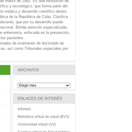
 de marzo de 1982. Es una institución de
tífico y tecnológico, que forma parte del
n médica y desarrollo científico dentro
ública de la República de Cuba. Clasifica
 docente, que por su desarrollo puede
nacional. Brinda atención especializada,
e enfermería, enfocada en la prevención,
 los pacientes.
ionales de exámenes de doctorado de
icas, así como Tribunales especiales por
ARCHIVOS
ENLACES DE INTERÉS
Infomed
Biblioteca virtual de salud (BVS)
Universidad virtual (UV)
Campus virtual de Salud pública