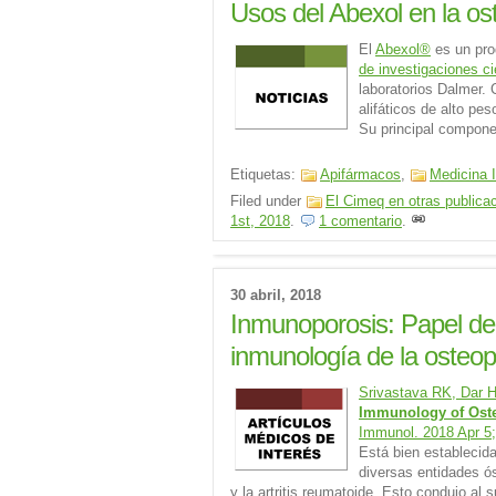
Usos del Abexol en la osto
El
Abexol®
es un pro
de investigaciones ci
laboratorios Dalmer.
alifáticos de alto pe
Su principal compone
Etiquetas:
Apifármacos
,
Medicina I
Filed under
El Cimeq en otras publica
1st, 2018
.
1 comentario
.
30 abril, 2018
Inmunoporosis: Papel de l
inmunología de la osteop
Srivastava RK, Dar 
Immunology of Oste
Immunol. 2018 Apr 5;
Está bien establecida
diversas entidades ós
y la artritis reumatoide. Esto condujo a