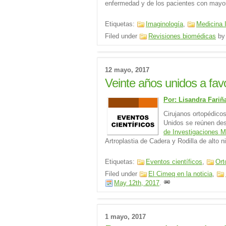
enfermedad y de los pacientes con mayor
Etiquetas:
Imaginología
,
Medicina 
Filed under
Revisiones biomédicas
b
12 mayo, 2017
Veinte años unidos a favo
Por: Lisandra Fari
Cirujanos ortopédico
Unidos se reúnen des
de Investigaciones M
Artroplastia de Cadera y Rodilla de alto ni
Etiquetas:
Eventos científicos
,
Ort
Filed under
El Cimeq en la noticia
,
May 12th, 2017
.
1 mayo, 2017