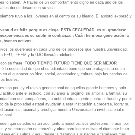
es lo saben. A través de un comportamiento digno en cada uno de los
arios donde desarrollen su vida.
 siempre tuvo a los jóvenes en el centro de su ideario. El apóstol expresó y
uventud es feliz porque es ciega: ESTA CEGUEDAD es su grandeza:
inexperiencia es su sublime confianza. ¡ Cuán hermosa generación la
s jóvenes activos¡
tivos los queremos en cada uno de los procesos que nuestra universidad,
ra FEU, FEEM y la UJC llevarán adelante….
 con su
frase TODO TIEMPO FUTURO TIENE QUE SER MEJOR
ió la necesidad de que el estudiantado tiene que ser protagonista de su
o en el quehacer político, social, económico y cultural bajo las riendas de
ros líderes.
es son por ley el relevo generacional de aquellos grande hombres y solo
u actitud ante el estudio, con su amor al prójimo, su amor a la familia, su
aridad con sus compañeros, su actitud intransigente contra el fraude y por el
do de la propiedad estatal ayudarán a esta institución a crecerse, lograr su
ditación institucional y prestigiar nuestra Universidad a nivel nacional e
acional.
rden que ustedes están aquí junto a nosotros, sus profesores mirarán por
es y se entregarán en corazón y alma para lograr culivar el diamante bruto
oseen en su alma y aquí desde la distancia sus padres y familiares más