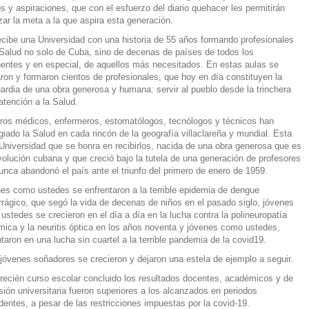
s y aspiraciones, que con el esfuerzo del diario quehacer les permitirán
zar la meta a la que aspira esta generación.
ecibe una Universidad con una historia de 55 años formando profesionales
 Salud no solo de Cuba, sino de decenas de países de todos los
nentes y en especial, de aquellos más necesitados. En estas aulas se
ron y formaron cientos de profesionales, que hoy en día constituyen la
ardia de una obra generosa y humana: servir al pueblo desde la trinchera
 atención a la Salud.
ros médicos, enfermeros, estomatólogos, tecnólogos y técnicos han
igiado la Salud en cada rincón de la geografía villaclareña y mundial. Esta
 Universidad que se honra en recibirlos, nacida de una obra generosa que es
volución cubana y que creció bajo la tutela de una generación de profesores
unca abandonó el país ante el triunfo del primero de enero de 1959.
es como ustedes se enfrentaron a la terrible epidemia de dengue
rágico, que segó la vida de decenas de niños en el pasado siglo, jóvenes
ustedes se crecieron en el día a día en la lucha contra la polineuropatía
mica y la neuritis óptica en los años noventa y jóvenes como ustedes,
ntaron en una lucha sin cuartel a la terrible pandemia de la covid19.
jóvenes soñadores se crecieron y dejaron una estela de ejemplo a seguir.
 recién curso escolar concluido los resultados docentes, académicos y de
sión universitaria fueron superiores a los alcanzados en periodos
dentes, a pesar de las restricciones impuestas por la covid-19.