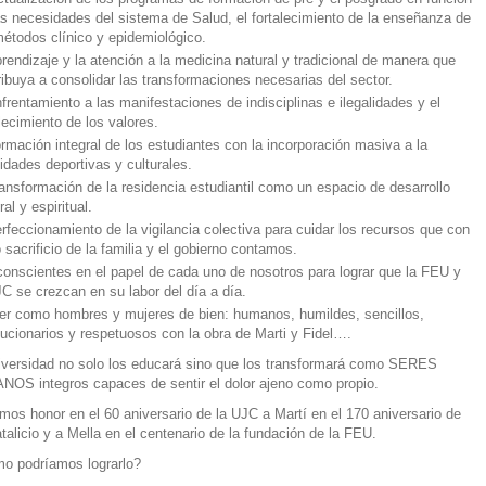
as necesidades del sistema de Salud, el fortalecimiento de la enseñanza de
métodos clínico y epidemiológico.
prendizaje y la atención a la medicina natural y tradicional de manera que
ribuya a consolidar las transformaciones necesarias del sector.
nfrentamiento a las manifestaciones de indisciplinas e ilegalidades y el
alecimiento de los valores.
ormación integral de los estudiantes con la incorporación masiva a la
vidades deportivas y culturales.
ransformación de la residencia estudiantil como un espacio de desarrollo
ral y espiritual.
erfeccionamiento de la vigilancia colectiva para cuidar los recursos que con
o sacrificio de la familia y el gobierno contamos.
conscientes en el papel de cada uno de nosotros para lograr que la FEU y
JC se crezcan en su labor del día a día.
er como hombres y mujeres de bien: humanos, humildes, sencillos,
lucionarios y respetuosos con la obra de Marti y Fidel….
iversidad no solo los educará sino que los transformará como SERES
OS integros capaces de sentir el dolor ajeno como propio.
mos honor en el 60 aniversario de la UJC a Martí en el 170 aniversario de
talicio y a Mella en el centenario de la fundación de la FEU.
o podríamos lograrlo?