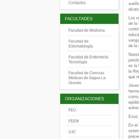
Contactos
sueño
alcan
Los r
FACULTADES
de la
conti
Facultad de Medicina
educa
vangu
Facultad de
de la
Estomatología
Nuest
Facultad de Enfermería-
prest
Tecnología
es la
la Re
Facultad de Ciencias
que n
Médicas de Sagua La
Grande
Jóven
hemor
como 
ORGANIZACIONES
epidé
enfre
FEU
Esos 
FEEM
En el
exten
UJC
prece