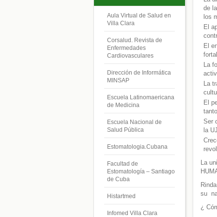
de l
Aula Virtual de Salud en
los 
Villa Clara
El a
cont
Corsalud. Revista de
El e
Enfermedades
fort
Cardiovasculares
La f
Dirección de Informática
acti
MINSAP
La t
cultu
Escuela Latinomaericana
El p
de Medicina
tant
Ser 
Escuela Nacional de
la U
Salud Pública
Crec
Estomatologia.Cubana
revo
La un
Facultad de
HUMAN
Estomatología – Santiago
de Cuba
Rinda
su na
Histartmed
¿ Cóm
Infomed Villa Clara