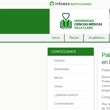
INSTITUCIONES
Inicio
Rector
Académico
CONÓZCANOS
Pal
en 
Historia
Entrevistas
Palab
Disti
Misión
Profe
carre
Visión
pregr
¿Quiénes somos?
Comp
Convocatorias
Hoy e
de Vi