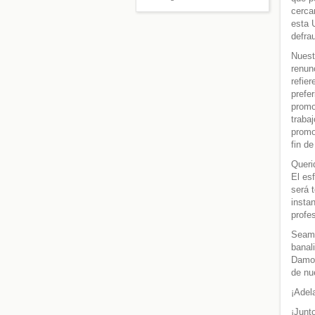
cerca
esta 
defr
Nuest
renun
refier
prefe
promo
traba
promo
fin de
Queri
El es
será 
insta
profe
Seamo
banal
Damos
de nu
¡Adel
¡Junt