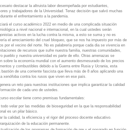
cesario destacar la altruista labor desempeñada por estudiantes,
sores y trabajadores de la Universidad. Tenaz decisión que salvó muchas
 durante el enfrentamiento a la pandemia.
iciará el curso académico 2022 en medio de una complicada situación
miológica a nivel nacional e internacional, en la cual ustedes serán
gonistas activos en la lucha contra la misma, a esto se suma y no es
rería el arreciamiento del cruel bloqueo, que se nos ha impuesto por más de
os por el vecino del norte. No es palabrería porque cada dia se vivencia en
imitaciones de recursos que sufre nuestra familia, nuestras comunidades,
ro pueblo y nuestra universidad es parte de ello. Otras amenazas se
en sobre la economía mundial con el aumento desmesurado de los precios
imentos y combustibles debido a la Guerra entre Rusia y Ucrania, esta
a bastión de una corriente fascista que lleva más de 8 años aplicando una
ica xenófoba contra los rusos que viven en ese país.
genera un reto para nuestras instituciones que implica garantizar la calidad
 formación de cada uno de ustedes.
curso escolar tiene como premisas fundamentales:
 todo velar por las medidas de bioseguridad en la que la responsabilidad
onal es un pilar básico.
ar la calidad, la eficiencia y el rigor del proceso docente educativo.
erarquización de la educación permanente.
ctualización de los programas de formación de pre y el posgrado en función