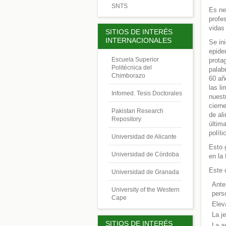
SNTS
Es ne
profe
vidas
SITIOS DE INTERÉS
INTERNACIONALES
Se in
epide
Escuela Superior
prota
Politécnica del
palab
Chimborazo
60 añ
las l
Infomed. Tesis Doctorales
nuest
ciern
Pakistan Research
de al
Repository
últim
polít
Universidad de Alicante
Esto 
Universidad de Córdoba
en la
Este 
Universidad de Granada
Ante
University of the Western
pers
Cape
Elev
La j
SITIOS DE INTERÉS
La a