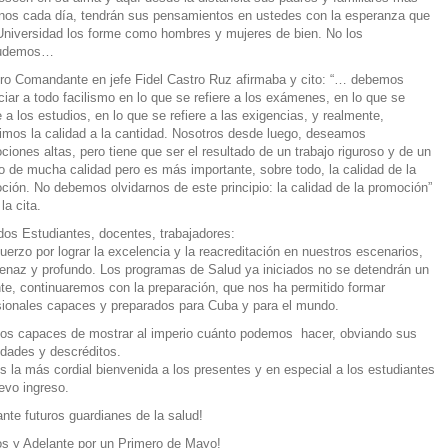
nos cada día, tendrán sus pensamientos en ustedes con la esperanza que
Universidad los forme como hombres y mujeres de bien. No los
audemos…
ro Comandante en jefe Fidel Castro Ruz afirmaba y cito: “… debemos
ciar a todo facilismo en lo que se refiere a los exámenes, en lo que se
e a los estudios, en lo que se refiere a las exigencias, y realmente,
rimos la calidad a la cantidad. Nosotros desde luego, deseamos
ciones altas, pero tiene que ser el resultado de un trabajo riguroso y de un
jo de mucha calidad pero es más importante, sobre todo, la calidad de la
ción. No debemos olvidarnos de este principio: la calidad de la promoción”
 la cita.
dos Estudiantes, docentes, trabajadores:
fuerzo por lograr la excelencia y la reacreditación en nuestros escenarios,
tenaz y profundo. Los programas de Salud ya iniciados no se detendrán un
nte, continuaremos con la preparación, que nos ha permitido formar
sionales capaces y preparados para Cuba y para el mundo.
s capaces de mostrar al imperio cuánto podemos hacer, obviando sus
idades y descréditos.
 la más cordial bienvenida a los presentes y en especial a los estudiantes
evo ingreso.
ante futuros guardianes de la salud!
os y Adelante por un Primero de Mayo!