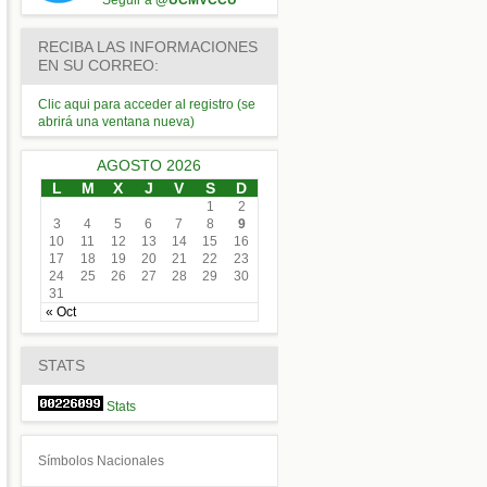
Seguir a
@UCMVCCU
RECIBA LAS INFORMACIONES
EN SU CORREO:
Clic aqui para acceder al registro (se
abrirá una ventana nueva)
AGOSTO 2026
L
M
X
J
V
S
D
1
2
3
4
5
6
7
8
9
10
11
12
13
14
15
16
17
18
19
20
21
22
23
24
25
26
27
28
29
30
31
« Oct
STATS
Stats
Símbolos Nacionales