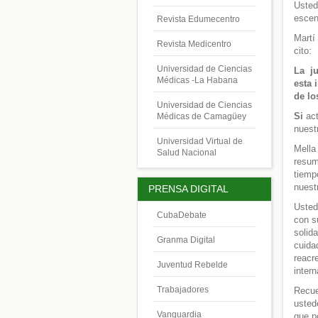
Usted
escen
Revista Edumecentro
Martí
Revista Medicentro
cito:
Universidad de Ciencias
La j
Médicas -La Habana
esta 
de lo
Universidad de Ciencias
Si
ac
Médicas de Camagüey
nuest
Universidad Virtual de
Mella
Salud Nacional
resum
tiemp
nuest
PRENSA DIGITAL
Usted
CubaDebate
con s
solid
Granma Digital
cuida
reacre
Juventud Rebelde
intern
Trabajadores
Recue
usted
Vanguardia
que p