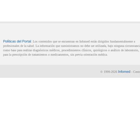
Políticas del Portal
. Los contenidos que se encuentran en Infomed están dirigidos fundamentalmente a
profesionales de la salud. La información que suministramos no debe ser utilizada, bajo ninguna circunstanci
como base para realizar diagnósticos médicos, procedimientos clínicos, quirúrgicos o análisis de laboratorio, 
para la prescripción de tratamientos o medicamentos, sin previa orientación médica.
Infomed
© 1999-2026
- Centr