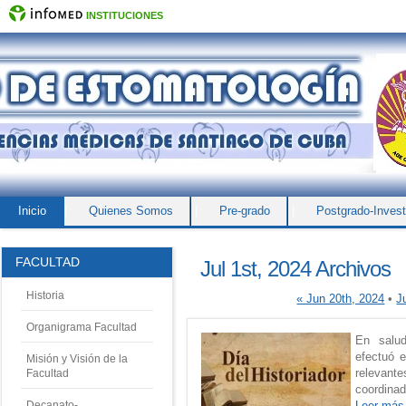
INSTITUCIONES
Inicio
|
Quienes Somos
|
Pre-grado
|
Postgrado-Invest
Equipo Editorial
FACULTAD
Jul 1st, 2024 Archivos
Historia
« Jun 20th, 2024
•
J
Organigrama Facultad
En salud
efectuó e
Misión y Visión de la
relevant
Facultad
coordina
Leer más
Decanato-