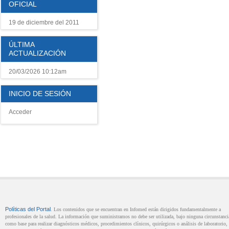
OFICIAL
19 de diciembre del 2011
ÚLTIMA
ACTUALIZACIÓN
20/03/2026 10:12am
INICIO DE SESIÓN
Acceder
Políticas del Portal
. Los contenidos que se encuentran en Infomed están dirigidos fundamentalmente a
profesionales de la salud. La información que suministramos no debe ser utilizada, bajo ninguna circunstanci
como base para realizar diagnósticos médicos, procedimientos clínicos, quirúrgicos o análisis de laboratorio, 