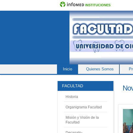
INSTITUCIONES
Inicio
|
Quienes Somos
|
Pr
Equipo Editorial
FACULTAD
Nov
Historia
Organigrama Facultad
Misión y Visión de la
Facultad
Decanato-