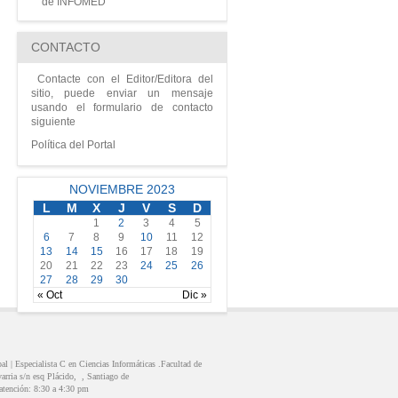
de INFOMED
CONTACTO
Contacte con el Editor/Editora del
sitio, puede enviar un mensaje
usando el formulario de contacto
siguiente
Política del Portal
NOVIEMBRE 2023
L
M
X
J
V
S
D
1
2
3
4
5
6
7
8
9
10
11
12
13
14
15
16
17
18
19
20
21
22
23
24
25
26
27
28
29
30
« Oct
Dic »
pal |
Especialista C en Ciencias Informáticas .Facultad de
arria s/n esq Plácido,
,
Santiago de
 atención:
8:30 a 4:30 pm