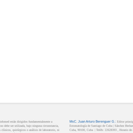
MsC.
Juan Arturo
Berenguer G.:
 Infomed están dirigidos fundamentalmente a
Editor princi
o debe ser utilizada, bajo ninguna circunstancia,
Estomatología de Santiago de Cuba |
Sánchez Hechav
clínicos, quirúrgicos o análisis de laboratorio, ni
Cuba,
90100,
Cuba
|
Teléfs:
22628393
, Horario de