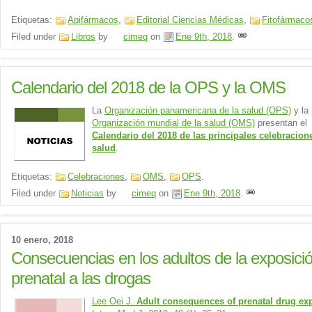
Etiquetas:
Apifármacos
,
Editorial Ciencias Médicas
,
Fitofármaco
Filed under
Libros
by
cimeq
on
Ene 9th, 2018
.
Calendario del 2018 de la OPS y la OMS
La
Organización panamericana de la salud (OPS)
y la
Organización mundial de la salud (OMS)
presentan el
Calendario del 2018 de las principales celebracion
salud
.
Etiquetas:
Celebraciones
,
OMS
,
OPS
.
Filed under
Noticias
by
cimeq
on
Ene 9th, 2018
.
10 enero, 2018
Consecuencias en los adultos de la exposici
prenatal a las drogas
Lee Oei J.
Adult consequences of prenatal drug ex