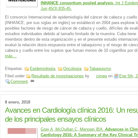
INHANCE consortium pooled analysis
. Int J Epidem
Jun;45(3):835-45.
El consorcio Internacional de epidemiología del cáncer de cabeza y cuello
(INHANCE, por sus siglas en inglés) se estableció en 2004 para explorar l
posibles factores de riesgo de cáncer de cabeza y cuello, difíciles de eval
estudios individuales debido al tamaño limitado de la muestra. Cuba tiene
miembros dentro de esta organización y en el presente estudio internacion
evaluó la relación dosis-respuesta entre el tabaquismo y el riesgo de cánc
cabeza y cuello entre los sujetos que fuman menos de 10 cigarrillos por d
más…
Etiquetas:
Epidemiología
,
Oncología
,
Tabaquismo
.
Filed under
Resultado de investigaciones
by
cimeq
on
Ene 5th, 
Comment
.
8 enero, 2018
Avances en Cardiología clínica 2016: Un re
de los principales ensayos clínicos
Gray A, McQuillan C, Menown IBA.
Advances in Clin
Cardiology 2016: A Summary of the Key Clinical Tr