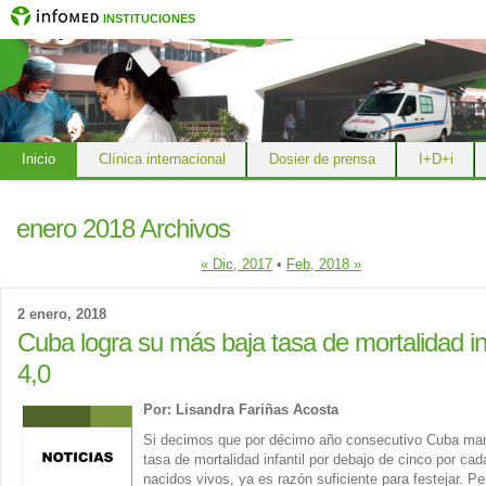
INSTITUCIONES
Inicio
Clínica internacional
Dosier de prensa
I+D+i
enero 2018 Archivos
« Dic, 2017
•
Feb, 2018 »
2 enero, 2018
Cuba logra su más baja tasa de mortalidad inf
4,0
Por:
Lisandra Fariñas Acosta
Si decimos que por décimo año consecutivo Cuba man
tasa de mortalidad infantil por debajo de cinco por cad
nacidos vivos, ya es razón suficiente para festejar. P