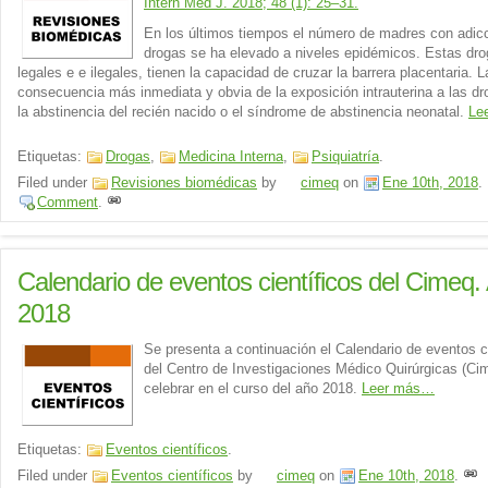
Intern Med J. 2018; 48 (1): 25–31.
En los últimos tiempos el número de madres con adic
drogas se ha elevado a niveles epidémicos. Estas dro
legales e e ilegales, tienen la capacidad de cruzar la barrera placentaria. L
consecuencia más inmediata y obvia de la exposición intrauterina a las d
la abstinencia del recién nacido o el síndrome de abstinencia neonatal.
Le
Etiquetas:
Drogas
,
Medicina Interna
,
Psiquiatría
.
Filed under
Revisiones biomédicas
by
cimeq
on
Ene 10th, 2018
.
Comment
.
Calendario de eventos científicos del Cimeq.
2018
Se presenta a continuación el Calendario de eventos c
del Centro de Investigaciones Médico Quirúrgicas (Ci
celebrar en el curso del año 2018.
Leer más…
Etiquetas:
Eventos científicos
.
Filed under
Eventos científicos
by
cimeq
on
Ene 10th, 2018
.