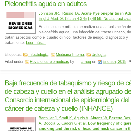
Pielonefritis aguda en adultos
Johnson JR, Russo TA.
Acute Pyelonephritis in Ad
Engl J Med. 2018 Jan 4;378(1):48-59. No abstract avai
En el siguiente artículo se realiza una actualización de
pielonefritis aguda, una infección del tracto urinario, 
tratan aspectos como el cuadro clínico, factores de riesgo, diagnóstico y
tratamiento.
Leer más…
Etiquetas:
Infectología
,
Medicina Interna
,
Urología
.
Filed under
Revisiones biomédicas
by
cimeq
on
Ene 5th, 2018
.
Baja frecuencia de tabaquismo y riesgo de c
de cabeza y cuello en el análisis agrupado de
Consorcio internacional de epidemiología del
cáncer de cabeza y cuello (INHANCE)
Berthiller J, Straif K, Agudo A, Ahrens W, Bezerra Do
A, Boccia S, Cadoni G et al.
Low frequency of cigare
smoking and the risk of head and neck cancer in t