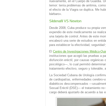
nuevamente, en el Cuerpo de Guardia. Un
temor: tenía problemas de arritmia, como
el efecto de la Viagra se duplica. Me hub
bárbaro».
Sildenafil VS Newton
Desde 2008, Cuba produce su propia versi
expendio de este medicamente se realiza
una tarjeta de control. Antes de este mom
encabezó una serie de estudios en entidad
para establecer la efectividad, seguridad 
El
Centro de Investigaciones Médico-Qui
instituciones que acogió las pruebas a 
disfunción eréctil, por causas orgánicas
psicológico—, lo cual permitió determinar
tratamiento efectivo, seguro y tolerable,
La Sociedad Cubana de Urología confirm
de cardiopatías, enfermedades cerebro-va
diabéticos descompensados —usualmente
Sexual Eréctil (DSE)— el tratamiento no s
cargo deberá ajustarlo de acuerdo a las e