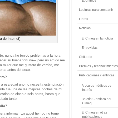
Epónimos
Lecturas para compartir
Libros
Noticias
a de Internet)
El Cimeq en la noticia
Entrevistas
te, nunca he tenido problemas a la hora
Obituario
ecer su buena fortuna— pero un amigo me
una mujer que me gustara de verdad, me
Premios y reconocimientos
oras antes del sexo.
Publicaciones científicas
nto?
e a esa edad uno no necesita estimulación
Artículos médicos de
lla fue una de las mejores noches de mi
interés
estión de cinco o seis horas, hasta que
utado tanto.
Boletín Científico del
Cimeq
 día?
El Cimeq en otras
ra informal. En aquel tiempo no tomé
publicaciones