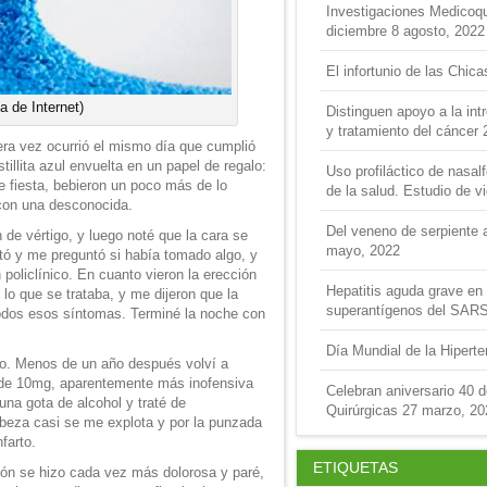
Investigaciones Medicoquir
diciembre
8 agosto, 2022
El infortunio de las Chica
a de Internet)
Distinguen apoyo a la int
y tratamiento del cáncer
mera vez ocurrió el mismo día que cumplió
tillita azul envuelta en un papel de regalo:
Uso profiláctico de nasal
 fiesta, bebieron un poco más de lo
de la salud. Estudio de v
con una desconocida.
Del veneno de serpiente a
e vértigo, y luego noté que la cara se
mayo, 2022
ó y me preguntó si había tomado algo, y
 policlínico. En cuanto vieron la erección
Hepatitis aguda grave en 
 lo que se trataba, y me dijeron que la
superantígenos del SAR
odos esos síntomas. Terminé la noche con
Día Mundial de la Hipert
o. Menos de un año después volví a
a de 10mg, aparentemente más inofensiva
Celebran aniversario 40 
 una gota de alcohol y traté de
Quirúrgicas
27 marzo, 20
eza casi se me explota y por la punzada
farto.
ETIQUETAS
ión se hizo cada vez más dolorosa y paré,