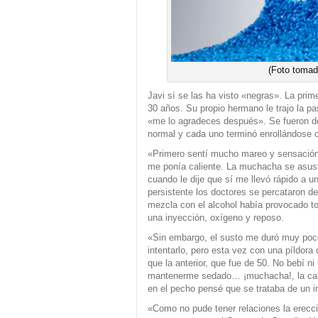
(Foto tomad
Javi sí se las ha visto «negras». La pri
30 años. Su propio hermano le trajo la pas
«me lo agradeces después». Se fueron de
normal y cada uno terminó enrollándose 
«Primero sentí mucho mareo y sensación d
me ponía caliente. La muchacha se asust
cuando le dije que sí me llevó rápido a un
persistente los doctores se percataron de
mezcla con el alcohol había provocado t
una inyección, oxígeno y reposo.
«Sin embargo, el susto me duró muy poc
intentarlo, pero esta vez con una píldor
que la anterior, que fue de 50. No bebí ni
mantenerme sedado… ¡muchacha!, la cab
en el pecho pensé que se trataba de un in
«Como no pude tener relaciones la erecc