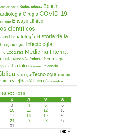
Boletín
Biotecnología
aria de salud
COVID-19
ardiología
Cirugía
Ensayo clínico
ermería
os científicos
Historia de la
Hepatología
titis
Infectología
Imaginología
Medicina Interna
Lecturas
ismo
ología
Neurología
Nefrología
Minsap
Pediatría
opedia
Psicología
Premios
ública
Tecnología
Sexología
Tesis de
ganos y tejidos
Vacunas
Ética médica
ENERO 2018
X
J
V
S
3
4
5
6
10
11
12
13
17
18
19
20
24
25
26
27
31
Feb »