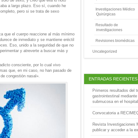
solo de sexo, y creo que ella lo notó
aba a largo plazo. Eso sí, cuando he
Investigaciones Médico
ompleto, pero si se trata de sexo
Quirúrgicas
Resultado de
investigaciones
oca que el cuerpo reaccione al más mínimo
ndurece de inmediato y se mantiene eréctil
Revisiones biomédicas
ces. Eso, unido a la seguridad de que no
xperimentar y atreverte a buscar más y
Uncategorized
dicto consciente, por lo cual vivo
ersas que, en mi caso, no han pasado de
 de congestión nasal».
ENTRADAS RECIENTES
Primeros resultados del t
gastrointestinal mediante
submucosa en el hospital
Convocatoria a RECIME
Revista Investigaciones 
publicar y acceder a la ex