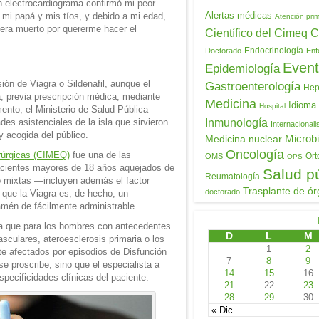
 electrocardiograma confirmó mi peor
Alertas médicas
 mi papá y mis tíos, y debido a mi edad,
Atención prim
iera muerto por quererme hacer el
Científico del Cimeq
C
Endocrinología
Doctorado
Enf
Event
Epidemiología
ón de Viagra o Sildenafil, aunque el
Gastroenterología
Hepa
, previa prescripción médica, mediante
Medicina
Idioma
Hospital
ento, el Ministerio de Salud Pública
es asistenciales de la isla que sirvieron
Inmunología
Internacional
y acogida del público.
Medicina nuclear
Microbi
Oncología
rúrgicas (CIMEQ)
fue una de las
Ort
OMS
OPS
pacientes mayores de 18 años aquejados de
Salud p
Reumatología
 o mixtas —incluyen además el factor
Trasplante de ór
doctorado
 que la Viagra es, de hecho, un
 amén de fácilmente administrable.
a que para los hombres con antecedentes
D
L
M
sculares, ateroesclerosis primaria o los
1
2
 afectados por episodios de Disfunción
7
8
9
e proscribe, sino que el especialista a
14
15
16
specificidades clínicas del paciente.
21
22
23
28
29
30
« Dic