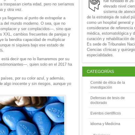
fue fundado el 26
a traspasan cierta edad, pero no seríamos
elevado nivel cien
a y otra vez.
sistema de atenció
de la estrategia de salud p
 ya llegamos al punto de extrapolar a
como un hospital general y
pica del mundo moderno. O sea, que no
considerarse de referencia 
complacer y ser complacidos—, sino que
médica, estomatológica y d
las XXL, cambios frecuentes de parejas y
curación y rehabilitación de
ye la bendita capacidad de multiplicar
Es sede de Tribunales Nac
unque ni siquiera bajo ese estado de
Ciencias clínicas y quirúrg
0%.
especialidades.
 está decir que no lo llamaremos por su
 testimoniantes—, quien solo en el 2017 ha
CATEGORÍAS
países, por su color azul, y además,
Comité de ética de la
e algo inocente y sin riesgos, aunque yo
investigación
Defensas de tesis de
doctorado
Eventos científicos
Idioma y Medicina