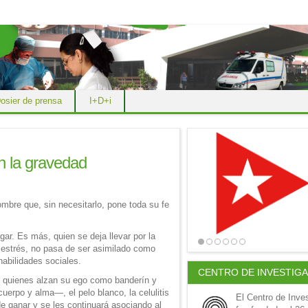
osier de prensa
I+D+i
n la gravedad
mbre que, sin necesitarlo, pone toda su fe
gar. Es más, quien se deja llevar por la
 estrés, no pasa de ser asimilado como
abilidades sociales.
CENTRO DE INVESTIG
, quienes alzan su ego como banderín y
cuerpo y alma—, el pelo blanco, la celulitis
El Centro de Inve
de ganar y se les continuará asociando al