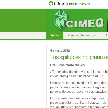
INSTITUCIONES
Inicio
Clínica internacional
D
4 enero, 2018
Los «pitufos» no creen e
Por Liena María Nieves
¿Tienen idea de cuán vulnerable es un ho
en los prodigios de una pildorita azul?
Lo inevitable suele evadirse a como dé lu
pausada resignación cuan estrategia anti
persona de pocas luces y cuestionables h
El «luchero», los que no se «dejan caer»
presentan batalla contra la flacidez —de 
y el aburrimiento, por norma tendrán las 