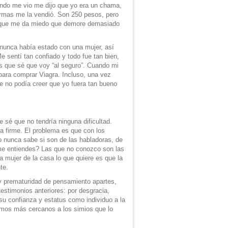
ndo me vio me dijo que yo era un chama,
ormas me la vendió. Son 250 pesos, pero
porque me da miedo que demore demasiado
 nunca había estado con una mujer, así
 sentí tan confiado y todo fue tan bien,
as que sé que voy “al seguro”. Cuando mi
ara comprar Viagra. Incluso, una vez
 no podía creer que yo fuera tan bueno
sé que no tendría ninguna dificultad.
a firme. El problema es que con los
 nunca sabe si son de las habladoras, de
¿me entiendes? Las que no conozco son las
a mujer de la casa lo que quiere es que la
te.
y prematuridad de pensamiento apartes,
estimonios anteriores: por desgracia,
 confianza y estatus como individuo a la
omos más cercanos a los simios que lo