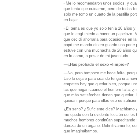
«Me lo recomendaron unos socios, y cua
que tenía que cuidarme, pero de todas f
solo me tomo un cuarto de la pastilla 
en bajar.
«El tema es que yo solo tenía 16 años y
que le cogí miedo a hacer un papelazo. Me
que decidí ahorrarla para ocasiones en l
papá me manda dinero guardo una parte p
estuve con una muchacha de 28 años que
en la cama, a pesar de mi juventud».
—
¿Has probado el sexo «limpio»?
—No, pero tampoco me hace falta, porque 
Eso lo dejaré para cuando tenga una novi
empates hay que quedar bien, porque uno
las que riegan cuando el hombre falla, 
que más satisfechas tienen que quedar; l
quieran, porque para ellas eso es suficien
¿En serio? ¿Suficiente dice? Machismo 
me quedo con la evidente lección de los t
muchos hombres continúan supeditando su
dureza de un órgano. Definitivamente, s
que imaginábamos.