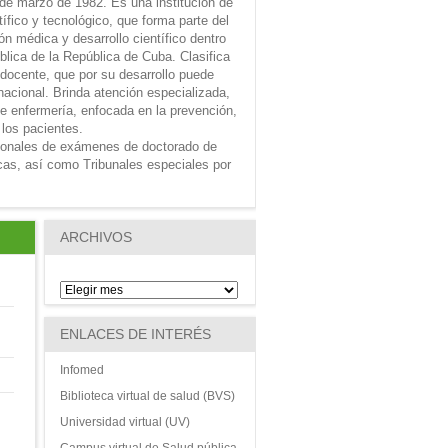
 de marzo de 1982. Es una institución de
tífico y tecnológico, que forma parte del
n médica y desarrollo científico dentro
ública de la República de Cuba. Clasifica
 docente, que por su desarrollo puede
nacional. Brinda atención especializada,
e enfermería, enfocada en la prevención,
 los pacientes.
ionales de exámenes de doctorado de
icas, así como Tribunales especiales por
ARCHIVOS
ENLACES DE INTERÉS
Infomed
Biblioteca virtual de salud (BVS)
Universidad virtual (UV)
Campus virtual de Salud pública