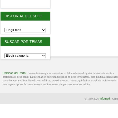
HISTORIAL DEL SITIO
BUSCAR POR TEMAS
Políticas del Portal
. Los contenidos que se encuentran en Infomed están dirigidos fundamentalmente a
profesionales de la salud. La información que suministramos no debe ser utilizada, bajo ninguna circunstanci
como base para realizar diagnósticos médicos, procedimientos clínicos, quirúrgicos o análisis de laboratorio, 
para la prescripción de tratamientos o medicamentos, sin previa orientación médica.
Infomed
© 1999-2026
- Centr