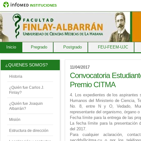
INSTITUCIONES
Inicio
|
Pregrado
|
Postgrado
|
FEU-FEEM-UJC
|
¿QUIENES SOMOS?
11/04/2017
Convocatoria Estudiant
Historia
Premio CITMA
¿Quién fue Carlos J.
Finlay?
4. Los expedientes de los aspirantes 
Humanos del Ministerio de Ciencia, T
¿Quién fue Joaquin
No. 8, entre N y O, Vedado, Muni
Albarrán?
representante del organismo, órgano o i
Fecha límite para la entrega de las pr
Misión
La fecha límite para la presentación 
del 2017.
Estructura de dirección
Para cualquier aclaración, conta
secdrh@citma.cu o por los teléfon