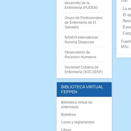
con:
desarrollo de la
Enfermería (FUDEN)
La e
El ej
Grupo de Profesionales
Revi
de Enfermería de El
Esta
Salvador
Cong
NANDA International-
Fuent
Nursing Diagnosis
MSc. 
Observatorio de
Recursos Humanos
Sociedad Cubana de
Enfermería (SOCUENF)
BIBLIOTECA VIRTUAL
FEPPEN
Biblioteca virtual de
enfermería
Boletines
Leyes y reglamentos
Libros