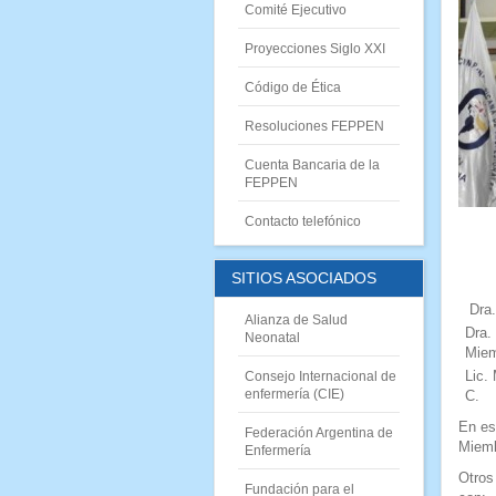
Comité Ejecutivo
Proyecciones Siglo XXI
Código de Ética
Resoluciones FEPPEN
Cuenta Bancaria de la
FEPPE
N
Contacto telefónico
SITIOS ASOCIADOS
Dra.
Alianza de Salud
Dra.
Neonatal
Miem
Lic.
Consejo Internacional de
enfermería (CIE)
C.
En es
Federación Argentina de
Miem
Enfermería
Otros
Fundación para el