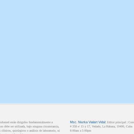
Msc.
Niurka
Vialart Vidal:
 Infomed están dirigidos fundamentalmente a
Editor principal |
Cons
o debe ser utilizada, bajo ninguna circunstancia,
# 358 e/ 15 y 17,
Vedado,
La Habana,
10400,
Cuba
clínicos, quirúrgicos o análisis de laboratorio, ni
8:00am a 5:00pm