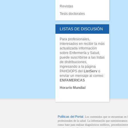
Revistas
Tesis doctorales
LISTAS DE DISCUSIÓN
Para profesionales,
interesados en recibir la más
actualizada información
sobre Enfermería y Salud,
puede suscribirse a las listas
de distribuciones,
ingresando a la página
PAHO/OPS del
ListServ
o
enviar un mensaje al correo:
ENFAMERICAS
Horario Mundial
Políticas del Portal
. Los contenidos que se encuentran en
profesionales de la salud. La información que suministramos n
como base para realizar diagnósticos médicos, procedimientos 