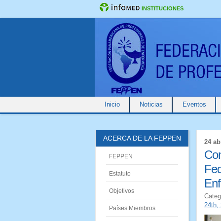
INSTITUCIONES
Inicio
Noticias
Eventos
ACERCA DE LA FEPPEN
24 ab
Con
FEPPEN
Fed
Estatuto
Enf
Objetivos
Categ
24th,
Países Miembros