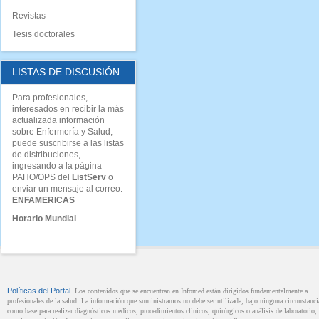
Revistas
Tesis doctorales
LISTAS DE DISCUSIÓN
Para profesionales,
interesados en recibir la más
actualizada información
sobre Enfermería y Salud,
puede suscribirse a las listas
de distribuciones,
ingresando a la página
PAHO/OPS del
ListServ
o
enviar un mensaje al correo:
ENFAMERICAS
Horario Mundial
Políticas del Portal
. Los contenidos que se encuentran en Infomed están dirigidos fundamentalmente a
profesionales de la salud. La información que suministramos no debe ser utilizada, bajo ninguna circunstanci
como base para realizar diagnósticos médicos, procedimientos clínicos, quirúrgicos o análisis de laboratorio, 