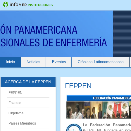
INSTITUCIONES
Inicio
Noticias
Eventos
Crónicas Latinoamericanas
ACERCA DE LA FEPPEN
FEPPEN
FEPPEN
Estatuto
Objetivos
Países Miembros
La
Federación Panameri
(FEPPEN), fundada en nov