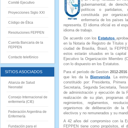
Comité Ejecutivo
gubernamental, de derecho 
políticos o partidarios
Proyecciones Siglo XXI
constituida por organiza
enfermería de los países la
Código de Ética
representa. El idioma oficial es el e
idioma de trabajo.
Resoluciones FEPPEN
De acuerdo con los
Estatutos
aproba
Cuenta Bancaria de la
en la Notaria de Registro de Títulos 
FEPPE
N
ciudad de Brasilia, Brasil, la FEPPE
estos estarán situados en la capita
Contacto telefónico
Ejecutivo la Organización Miembro (
con lo dispuesto en los Estatutos.
SITIOS ASOCIADOS
Para el período de Gestion
2012-2016
que les da la
Bienvenida
. La estr
constituido por: Presidenta, Primera
Alianza de Salud
Neonatal
Secretaria, Segunda Secretaria, Teso
de administración y ejecución de la
Consejo Internacional de
realización de su plan, programas d
enfermería (CIE)
regimientos, reglamentos, resolu
organismos de deliberación de la 
Federación Argentina de
electivos y no remunerados y su mand
Enfermería
A 42 años del compromiso con la En
FEPPEN tiene como propósitos, el des
Fundación para el