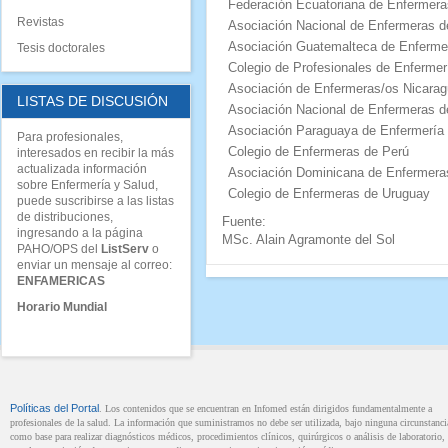
Federación Ecuatoriana de Enfermera
Revistas
Asociación Nacional de Enfermeras d
Asociación Guatemalteca de Enferme
Tesis doctorales
Colegio de Profesionales de Enferme
Asociación de Enfermeras/os Nicara
LISTAS DE DISCUSIÓN
Asociación Nacional de Enfermeras 
Asociación Paraguaya de Enfermería
Para profesionales,
Colegio de Enfermeras de Perú
interesados en recibir la más
actualizada información
Asociación Dominicana de Enfermer
sobre Enfermería y Salud,
Colegio de Enfermeras de Uruguay
puede suscribirse a las listas
de distribuciones,
Fuente:
ingresando a la página
MSc. Alain Agramonte del Sol
PAHO/OPS del
ListServ
o
enviar un mensaje al correo:
ENFAMERICAS
Horario Mundial
Políticas del Portal
. Los contenidos que se encuentran en Infomed están dirigidos fundamentalmente a
profesionales de la salud. La información que suministramos no debe ser utilizada, bajo ninguna circunstanci
como base para realizar diagnósticos médicos, procedimientos clínicos, quirúrgicos o análisis de laboratorio, 