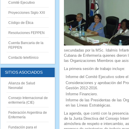
Comité Ejecutivo
Proyecciones Siglo XXI
Código de Ética
Resoluciones FEPPEN
Cuenta Bancaria de la
FEPPE
N
secundadas por la MSc. Idalmis Infant
Cubana de Enfermería quienes dieron l
Contacto telefónico
las Organizaciones Miembros que asis
La primera sesión de trabajo incluye:
SITIOS ASOCIADOS
Informe del Comité Ejecutivo sobre el
Consideraciones y aprobación del Pr
Alianza de Salud
Neonatal
Gestión 2012-2016.
Informe Financiero.
Consejo Internacional de
Informe de las Presidentas de las O
enfermería (CIE)
en las Líneas Estratégicas.
Federación Argentina de
La agenda, que contó con la presencia
Enfermería
de la Junta Directiva del Consejo Inte
atmósfera de respeto e intercambio, as
Fundación para el
progreso de estrategias de trabajo m