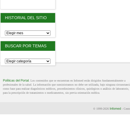
HISTORIAL DEL SITIO
BUSCAR POR TEMAS
Políticas del Portal
. Los contenidos que se encuentran en Infomed están dirigidos fundamentalmente a
profesionales de la salud. La información que suministramos no debe ser utilizada, bajo ninguna circunstanci
como base para realizar diagnósticos médicos, procedimientos clínicos, quirúrgicos o análisis de laboratorio, 
para la prescripción de tratamientos o medicamentos, sin previa orientación médica.
Infomed
© 1999-2026
- Centr