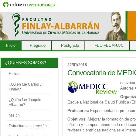
INSTITUCIONES
Inicio
|
Pregrado
|
Postgrado
|
FEU-FEEM-UJC
|
¿QUIENES SOMOS?
22/01/2018
Convocatoria de MED
Historia
convoca 
¿Quién fue Carlos J.
Autores 
Finlay?
Organiz
¿Quién fue Joaquin
Escuela Nacional de Salud Pública (
Albarrán?
Profesores:
Experimentados profesore
Misión
Objetivos:
Mejorar la formación de pro
pública y campos afines en la redacci
Estructura de dirección
revistas científicas nacionales e intern