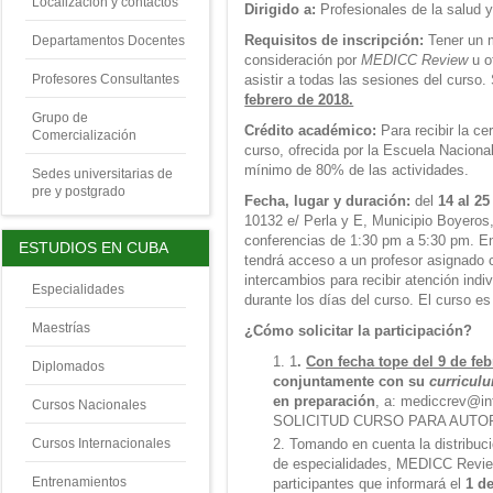
Localización y contactos
Dirigido a:
Profesionales de la salud 
Requisitos de inscripción:
Tener un m
Departamentos Docentes
consideración por
MEDICC Review
u ot
asistir a todas las sesiones del curso. 
Profesores Consultantes
febrero de 2018.
Grupo de
Crédito académico:
Para recibir la ce
Comercialización
curso, ofrecida por la Escuela Nacional
mínimo de 80% de las actividades.
Sedes universitarias de
pre y postgrado
Fecha, lugar y duración:
del
14 al 2
10132 e/ Perla y E, Municipio Boyeros
conferencias de 1:30 pm a 5:30 pm. En
ESTUDIOS EN CUBA
tendrá acceso a un profesor asignado c
intercambios para recibir atención indi
Especialidades
durante los días del curso. El curso es 
Maestrías
¿Cómo solicitar la participación?
1
.
Con fecha tope del 9 de feb
Diplomados
conjuntamente con su
curriculu
en preparación
, a: mediccrev@in
Cursos Nacionales
SOLICITUD CURSO PARA AUTO
Cursos Internacionales
Tomando en cuenta la distribució
de especialidades, MEDICC Review
Entrenamientos
participantes que informará el
1 d