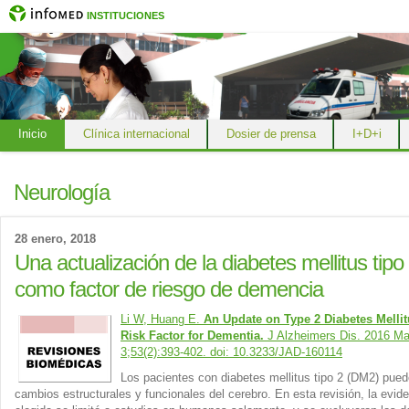
INSTITUCIONES
Inicio
Clínica internacional
Dosier de prensa
I+D+i
Neurología
28 enero, 2018
Una actualización de la diabetes mellitus tipo
como factor de riesgo de demencia
Li W, Huang E.
An Update on Type 2 Diabetes Mellit
Risk Factor for Dementia.
J Alzheimers Dis. 2016 M
3;53(2):393-402. doi: 10.3233/JAD-160114
Los pacientes con diabetes mellitus tipo 2 (DM2) puede
cambios estructurales y funcionales del cerebro. En esta revisión, la evid