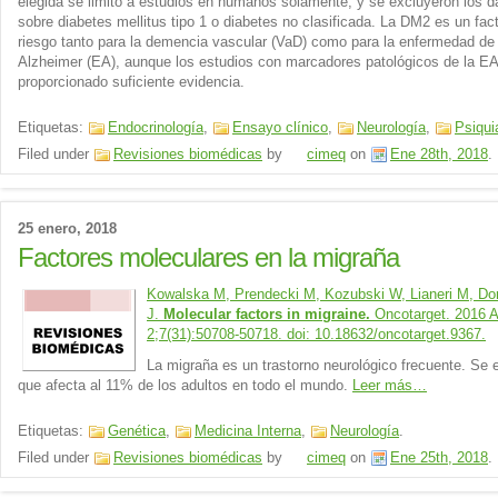
elegida se limitó a estudios en humanos solamente, y se excluyeron los d
sobre diabetes mellitus tipo 1 o diabetes no clasificada. La DM2 es un fac
riesgo tanto para la demencia vascular (VaD) como para la enfermedad de
Alzheimer (EA), aunque los estudios con marcadores patológicos de la E
proporcionado suficiente evidencia.
Etiquetas:
Endocrinología
,
Ensayo clínico
,
Neurología
,
Psiqui
Filed under
Revisiones biomédicas
by
cimeq
on
Ene 28th, 2018
.
25 enero, 2018
Factores moleculares en la migraña
Kowalska M, Prendecki M, Kozubski W, Lianeri M, D
J.
Molecular factors in migraine.
Oncotarget. 2016 
2;7(31):50708-50718. doi: 10.18632/oncotarget.9367.
La migraña es un trastorno neurológico frecuente. Se 
que afecta al 11% de los adultos en todo el mundo.
Leer más…
Etiquetas:
Genética
,
Medicina Interna
,
Neurología
.
Filed under
Revisiones biomédicas
by
cimeq
on
Ene 25th, 2018
.