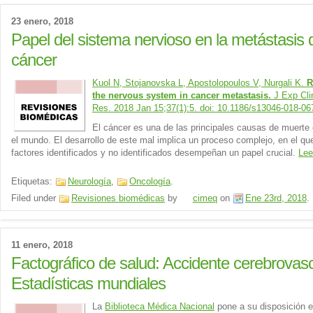
23 enero, 2018
Papel del sistema nervioso en la metástasis 
cáncer
Kuol N, Stojanovska L, Apostolopoulos V, Nurgali K.
R
the nervous system in cancer metastasis.
J Exp Cli
Res. 2018 Jan 15;37(1):5. doi: 10.1186/s13046-018-06
El cáncer es una de las principales causas de muerte
el mundo. El desarrollo de este mal implica un proceso complejo, en el q
factores identificados y no identificados desempeñan un papel crucial.
Le
Etiquetas:
Neurología
,
Oncología
.
Filed under
Revisiones biomédicas
by
cimeq
on
Ene 23rd, 2018
.
11 enero, 2018
Factográfico de salud: Accidente cerebrovasc
Estadísticas mundiales
La
Biblioteca Médica Nacional
pone a su disposición el