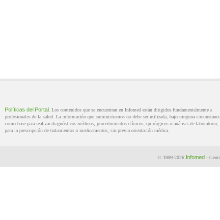
Políticas del Portal
. Los contenidos que se encuentran en Infomed están dirigidos fundamentalmente a
profesionales de la salud. La información que suministramos no debe ser utilizada, bajo ninguna circunstanci
como base para realizar diagnósticos médicos, procedimientos clínicos, quirúrgicos o análisis de laboratorio, 
para la prescripción de tratamientos o medicamentos, sin previa orientación médica.
Infomed
© 1999-2026
- Centr