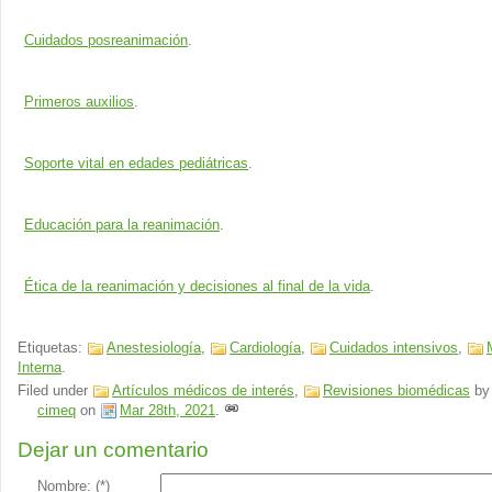
Cuidados posreanimación
.
Primeros auxilios
.
Soporte vital en edades pediátricas
.
Educación para la reanimación
.
Ética de la reanimación y decisiones al final de la vida
.
Etiquetas:
Anestesiología
,
Cardiología
,
Cuidados intensivos
,
Interna
.
Filed under
Artículos médicos de interés
,
Revisiones biomédicas
by
cimeq
on
Mar 28th, 2021
.
Dejar un comentario
Nombre: (*)