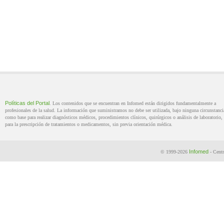
Políticas del Portal
. Los contenidos que se encuentran en Infomed están dirigidos fundamentalmente a
profesionales de la salud. La información que suministramos no debe ser utilizada, bajo ninguna circunstanci
como base para realizar diagnósticos médicos, procedimientos clínicos, quirúrgicos o análisis de laboratorio, 
para la prescripción de tratamientos o medicamentos, sin previa orientación médica.
Infomed
© 1999-2026
- Centr