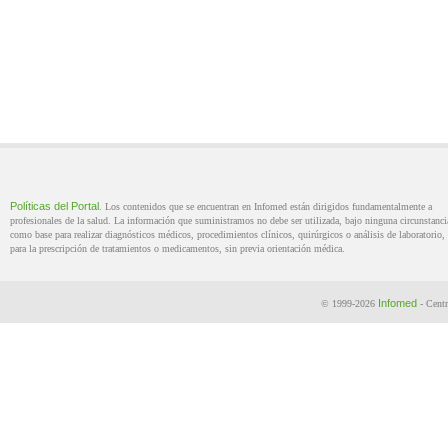
Políticas del Portal
. Los contenidos que se encuentran en Infomed están dirigidos fundamentalmente a
profesionales de la salud. La información que suministramos no debe ser utilizada, bajo ninguna circunstanci
como base para realizar diagnósticos médicos, procedimientos clínicos, quirúrgicos o análisis de laboratorio, 
para la prescripción de tratamientos o medicamentos, sin previa orientación médica.
Infomed
© 1999-2026
- Centr