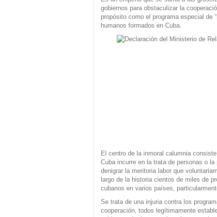
gobiernos para obstaculizar la cooperaci
propósito como el programa especial de “p
humanos formados en Cuba.
El centro de la inmoral calumnia consist
Cuba incurre en la trata de personas o la 
denigrar la meritoria labor que voluntaria
largo de la historia cientos de miles de p
cubanos en varios países, particularment
Se trata de una injuria contra los progra
cooperación, todos legítimamente estable