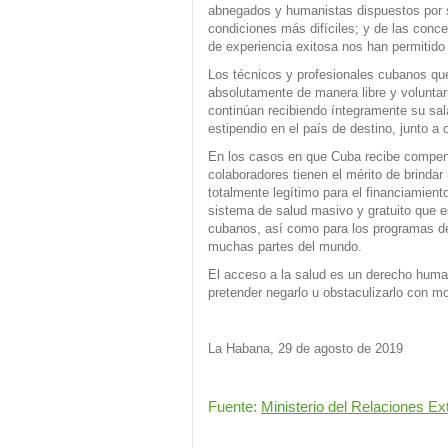
abnegados y humanistas dispuestos por su
condiciones más difíciles; y de las conc
de experiencia exitosa nos han permitido 
Los técnicos y profesionales cubanos qu
absolutamente de manera libre y voluntar
continúan recibiendo íntegramente su sa
estipendio en el país de destino, junto 
En los casos en que Cuba recibe compens
colaboradores tienen el mérito de brindar
totalmente legítimo para el financiamiento,
sistema de salud masivo y gratuito que e
cubanos, así como para los programas d
muchas partes del mundo.
El acceso a la salud es un derecho hum
pretender negarlo u obstaculizarlo con mo
La Habana, 29 de agosto de 2019
Fuente:
Ministerio del Relaciones Ex