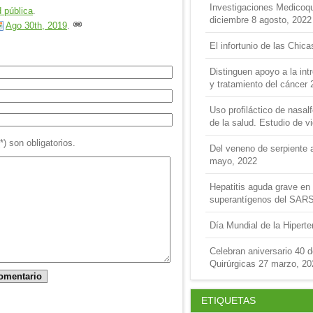
Investigaciones Medicoquir
 pública
.
diciembre
8 agosto, 2022
Ago 30th, 2019
.
El infortunio de las Chica
Distinguen apoyo a la int
y tratamiento del cáncer
Uso profiláctico de nasal
de la salud. Estudio de v
 son obligatorios.
Del veneno de serpiente a
mayo, 2022
Hepatitis aguda grave en 
superantígenos del SAR
Día Mundial de la Hipert
Celebran aniversario 40 
Quirúrgicas
27 marzo, 20
ETIQUETAS