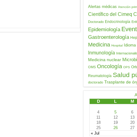
Alertas médicas
Atención prim
Científico del Cimeq
C
Endocrinología
Doctorado
Enf
Event
Epidemiología
Gastroenterología
Hepa
Medicina
Idioma
Hospital
Inmunología
Internacional
Medicina nuclear
Microbi
Oncología
Ort
OMS
OPS
Salud p
Reumatología
Trasplante de ór
doctorado
D
L
M
4
5
6
11
12
13
18
19
20
25
26
27
« Jul