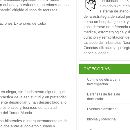
fue fundado el 26
ón cubana y a esfuerzos anteriores de igual
elevado nivel cien
arole” dirigido al robo de recursos
sistema de atenció
de la estrategia de salud p
como un hospital general y
considerarse de referencia 
médica, estomatológica y d
curación y rehabilitación de
Es sede de Tribunales Nac
Ciencias clínicas y quirúrg
especialidades.
CATEGORÍAS
Comité de ética de la
investigación
e en alegar, sin fundamento alguno, que
Defensas de tesis de
práctica de la esclavitud y en pretender
doctorado
mente desarrollan y han desarrollado a lo
rofesionales y técnicos de la salud
Eventos científicos
e del Tercer Mundo.
Idioma y Medicina
mas bilaterales e intergubernamentales de
cidos entre el gobierno cubano y