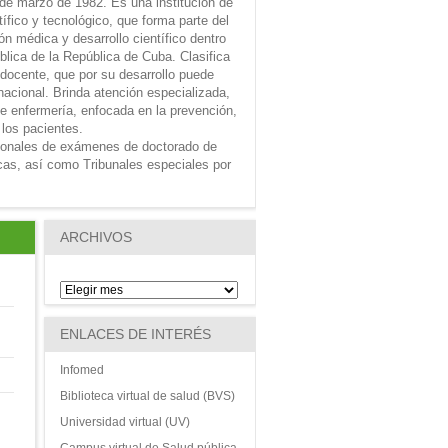
 de marzo de 1982. Es una institución de
tífico y tecnológico, que forma parte del
n médica y desarrollo científico dentro
ública de la República de Cuba. Clasifica
 docente, que por su desarrollo puede
nacional. Brinda atención especializada,
e enfermería, enfocada en la prevención,
 los pacientes.
ionales de exámenes de doctorado de
icas, así como Tribunales especiales por
ARCHIVOS
ENLACES DE INTERÉS
Infomed
Biblioteca virtual de salud (BVS)
Universidad virtual (UV)
Campus virtual de Salud pública