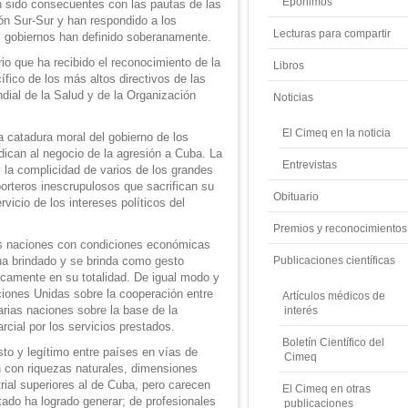
Epónimos
 sido consecuentes con las pautas de las
ón Sur-Sur y han respondido a los
Lecturas para compartir
s gobiernos han definido soberanamente.
io que ha recibido el reconocimiento de la
Libros
ífico de los más altos directivos de las
ial de la Salud y de la Organización
Noticias
El Cimeq en la noticia
a catadura moral del gobierno de los
dican al negocio de la agresión a Cuba. La
Entrevistas
la complicidad de varios de los grandes
eporteros inescrupulosos que sacrifican su
Obituario
rvicio de los intereses políticos del
Premios y reconocimientos
as naciones con condiciones económicas
a brindado y se brinda como gesto
Publicaciones científicas
icamente en su totalidad. De igual modo y
iones Unidas sobre la cooperación entre
Artículos médicos de
arias naciones sobre la base de la
interés
ial por los servicios prestados.
Boletín Científico del
sto y legítimo entre países en vías de
Cimeq
n con riquezas naturales, dimensiones
rial superiores al de Cuba, pero carecen
El Cimeq en otras
ado ha logrado generar; de profesionales
publicaciones