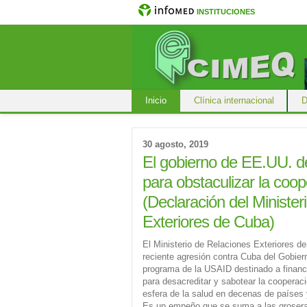
INSTITUCIONES
Inicio
Clínica internacional
D
30 agosto, 2019
El gobierno de EE.UU. de
para obstaculizar la co
(Declaración del Minister
Exteriores de Cuba)
El Ministerio de Relaciones Exteriores d
reciente agresión contra Cuba del Gobie
programa de la USAID destinado a financ
para desacreditar y sabotear la cooperac
esfera de la salud en decenas de países 
Es un empeño que se suma a las groseras