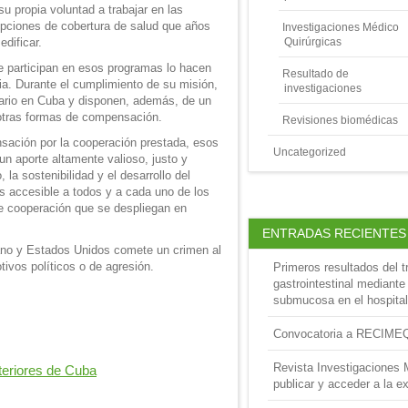
 propia voluntad a trabajar en las
epciones de cobertura de salud que años
Investigaciones Médico
edificar.
Quirúrgicas
e participan en esos programas lo hacen
Resultado de
ia. Durante el cumplimiento de su misión,
investigaciones
lario en Cuba y disponen, además, de un
a otras formas de compensación.
Revisiones biomédicas
ación por la cooperación prestada, esos
Uncategorized
 un aporte altamente valioso, justo y
 la sostenibilidad y el desarrollo del
s accesible a todos y a cada uno de los
e cooperación que se despliegan en
ENTRADAS RECIENTES
ano y Estados Unidos comete un crimen al
tivos políticos o de agresión.
Primeros resultados del t
gastrointestinal mediante
submucosa en el hospital
Convocatoria a RECIME
Revista Investigaciones 
teriores de Cuba
publicar y acceder a la ex