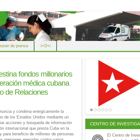
osier de prensa
I+D+i
stina fondos millonarios
operación médica cubana
io de Relaciones
enuncia y condena enérgicamente la
rno de los Estados Unidos mediante un
iar acciones y búsqueda de información
CENTRO DE INVESTIG
ión internacional que presta Cuba
en la
y para beneficio de millones de personas.
El Centro de Inve
 presiones ejercidas contra varios