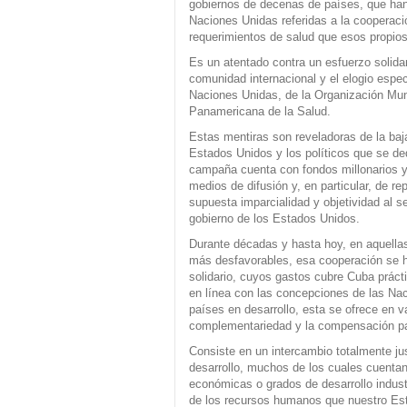
gobiernos de decenas de países, que han
Naciones Unidas referidas a la cooperaci
requerimientos de salud que esos propio
Es un atentado contra un esfuerzo solidar
comunidad internacional y el elogio espec
Naciones Unidas, de la Organización Mund
Panamericana de la Salud.
Estas mentiras son reveladoras de la baj
Estados Unidos y los políticos que se de
campaña cuenta con fondos millonarios y 
medios de difusión y, en particular, de r
supuesta imparcialidad y objetividad al se
gobierno de los Estados Unidos.
Durante décadas y hasta hoy, en aquell
más desfavorables, esa cooperación se h
solidario, cuyos gastos cubre Cuba práct
en línea con las concepciones de las Nac
países en desarrollo, esta se ofrece en v
complementariedad y la compensación parc
Consiste en un intercambio totalmente ju
desarrollo, muchos de los cuales cuenta
económicas o grados de desarrollo indust
de los recursos humanos que nuestro Est