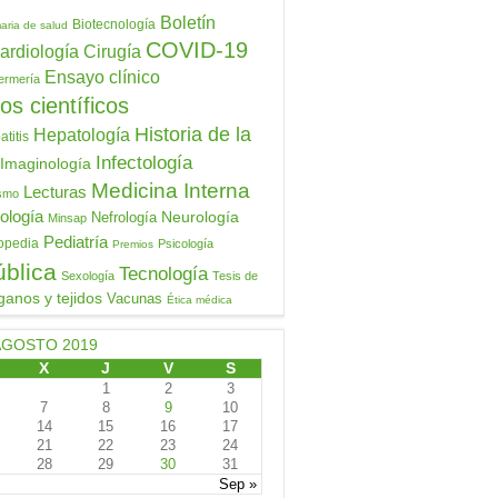
Boletín
Biotecnología
aria de salud
COVID-19
ardiología
Cirugía
Ensayo clínico
ermería
os científicos
Historia de la
Hepatología
titis
Infectología
Imaginología
Medicina Interna
Lecturas
ismo
ología
Neurología
Nefrología
Minsap
Pediatría
opedia
Psicología
Premios
ública
Tecnología
Sexología
Tesis de
ganos y tejidos
Vacunas
Ética médica
AGOSTO 2019
X
J
V
S
1
2
3
7
8
9
10
14
15
16
17
21
22
23
24
28
29
30
31
Sep »