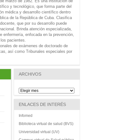
 de marzo de 1982. Es una institución de
tífico y tecnológico, que forma parte del
n médica y desarrollo científico dentro
ública de la República de Cuba. Clasifica
 docente, que por su desarrollo puede
nacional. Brinda atención especializada,
e enfermería, enfocada en la prevención,
 los pacientes.
ionales de exámenes de doctorado de
icas, así como Tribunales especiales por
ARCHIVOS
ENLACES DE INTERÉS
Infomed
Biblioteca virtual de salud (BVS)
Universidad virtual (UV)
Campus virtual de Salud pública