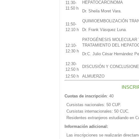
HEPATOCARCINOMA
11:30-
11:50 h
Dr. Sheila Moret Vara.
QUIMIOEMBOLIZACIÓN TRA
11:50-
12:10 h
Dr. Frank Vásquez Luna.
PATOGÉNESIS MOLECULAR 
TRATAMIENTO DEL HEPATO
12:10-
12:30 h
Dr.C. Julio César Hernández Pe
12:30-
DISCUSIÓN Y CONCLUSION
12:50 h
12:50 h
ALMUERZO
INSCRI
Cuotas de inscripción
: 40
Cursistas nacionales: 50 CUP.
Cursistas internacionales: 50 CUC.
Residentes extranjeros estudiando en 
Información adicional:
Las inscripciones se realizarán directam