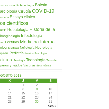
Boletín
Biotecnología
aria de salud
COVID-19
ardiología
Cirugía
Ensayo clínico
ermería
os científicos
Historia de la
Hepatología
titis
Infectología
Imaginología
Medicina Interna
Lecturas
ismo
ología
Neurología
Nefrología
Minsap
Pediatría
opedia
Psicología
Premios
ública
Tecnología
Sexología
Tesis de
ganos y tejidos
Vacunas
Ética médica
AGOSTO 2019
X
J
V
S
1
2
3
7
8
9
10
14
15
16
17
21
22
23
24
28
29
30
31
Sep »