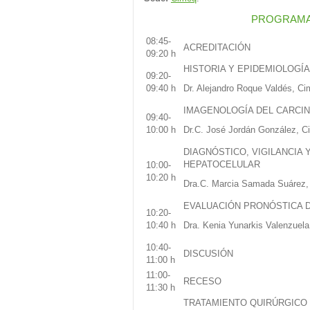
PROGRAMA 
08:45-
ACREDITACIÓN
09:20 h
HISTORIA Y EPIDEMIOLOGÍ
09:20-
09:40 h
Dr. Alejandro Roque Valdés, Ci
IMAGENOLOGÍA DEL CARCI
09:40-
10:00 h
Dr.C. José Jordán González, C
DIAGNÓSTICO, VIGILANCIA
HEPATOCELULAR
10:00-
10:20 h
Dra.C. Marcia Samada Suárez,
EVALUACIÓN PRONÓSTICA 
10:20-
10:40 h
Dra. Kenia Yunarkis Valenzuela
10:40-
DISCUSIÓN
11:00 h
11:00-
RECESO
11:30 h
TRATAMIENTO QUIRÚRGICO