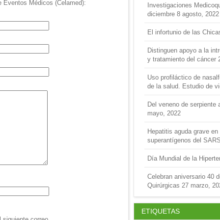
de Eventos Médicos (Celamed):
Investigaciones Medicoquir
diciembre
8 agosto, 2022
El infortunio de las Chica
Distinguen apoyo a la int
y tratamiento del cáncer
Uso profiláctico de nasal
de la salud. Estudio de v
Del veneno de serpiente a
mayo, 2022
Hepatitis aguda grave en 
superantígenos del SAR
Día Mundial de la Hipert
Celebran aniversario 40 
Quirúrgicas
27 marzo, 20
ETIQUETAS
l siguiente correo