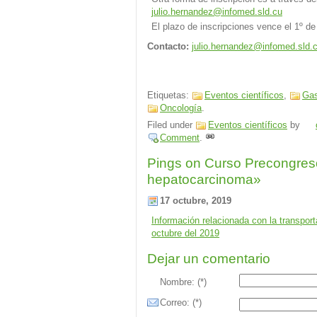
julio.hernandez@infomed.sld.cu
El plazo de inscripciones vence el 1º de
Contacto:
julio.hernandez@infomed.sld.
Etiquetas:
Eventos científicos
,
Gas
Oncología
.
Filed under
Eventos científicos
by
Comment
.
Pings on Curso Precongres
hepatocarcinoma»
17 octubre, 2019
Información relacionada con la transpor
octubre del 2019
Dejar un comentario
Nombre: (*)
Correo: (*)