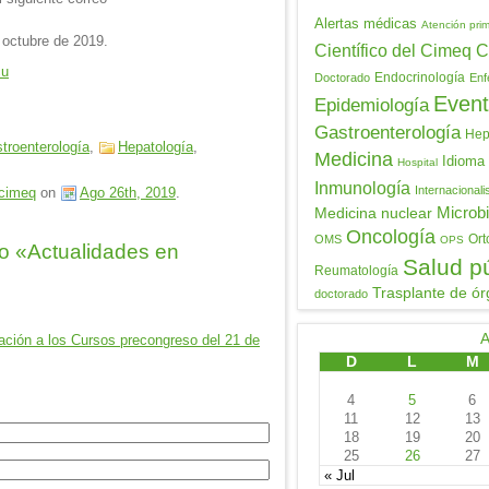
Alertas médicas
Atención prim
 octubre de 2019.
Científico del Cimeq
C
cu
Endocrinología
Doctorado
Enf
Event
Epidemiología
Gastroenterología
Hepa
troenterología
,
Hepatología
,
Medicina
Idioma
Hospital
Inmunología
Internacional
cimeq
on
Ago 26th, 2019
.
Medicina nuclear
Microbi
Oncología
Ort
OMS
OPS
o «Actualidades en
Salud p
Reumatología
Trasplante de ór
doctorado
tación a los Cursos precongreso del 21 de
D
L
M
4
5
6
11
12
13
18
19
20
25
26
27
« Jul