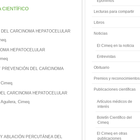
Epónimos
CIENTÍFICO
Lecturas para compartir
Libros
A DEL CARCINOMA HEPATOCELULAR
Noticias
meq.
El Cimeq en la noticia
NOMA HEPATOCELULAR
Entrevistas
imeq
Obituario
 Y PREVENCIÓN DEL CARCINOMA
Premios y reconocimientos
 Cimeq.
Publicaciones científicas
DEL CARCINOMA HEPATOCELULAR
 Aguilera, Cimeq.
Artículos médicos de
interés
Boletín Científico del
Cimeq
El Cimeq en otras
 Y ABLACIÓN PERCUTÁNEA DEL
publicaciones