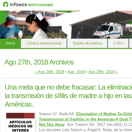
INSTITUCIONES
Inicio
Clínica internacional
Dosier de prensa
I+D+i
Ago 27th, 2018 Archivos
« Ago 24th, 2018
•
Ago, 2018
•
Ago 29th, 2018 »
Una meta que no debe fracasar: La eliminac
la transmisión de sífilis de madre a hijo en las
Américas.
Stamm LV, Noda AA.
Elimination of Mother-To-Chil
Transmission of Syphilis in the Americas-A Goal T
Not Slip Away
. Sex Transm Dis. 2017 Jan;44(1):11-12
Los doctores Lola Stamm y Ángel A. Noda, de la Univ