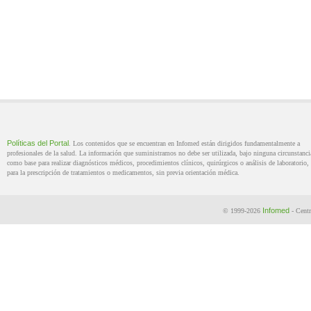
Políticas del Portal
. Los contenidos que se encuentran en Infomed están dirigidos fundamentalmente a
profesionales de la salud. La información que suministramos no debe ser utilizada, bajo ninguna circunstanci
como base para realizar diagnósticos médicos, procedimientos clínicos, quirúrgicos o análisis de laboratorio, 
para la prescripción de tratamientos o medicamentos, sin previa orientación médica.
Infomed
© 1999-2026
- Centr