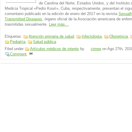
de Carolina del Norte, Estados Unidos, y del Instituto 
Medicia Tropical «Pedro Kourí», Cuba, respectivamente, presentan el sigu
comentario publicado en la edición de enero del 2017 en la revista
Sexuall
Transmitted Diseases
, órgano oficial de la Asociación americana de enfe
trasmitidas sexualmente.
Leer más…
Etiquetas:
Atención primaria de salud
,
Infectología
,
Obstetricia
,
Pediatría
,
Salud pública
.
Filed under
Artículos médicos de interés
by
cimeq
on
Ago 27th, 201
Comment
.