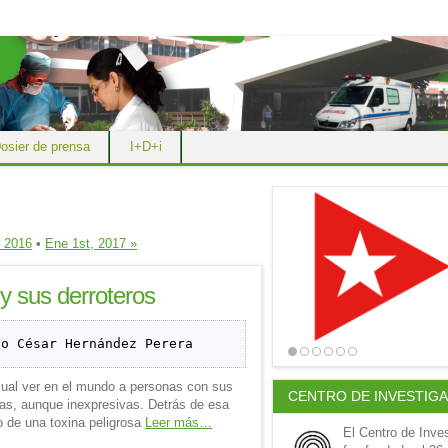
osier de prensa
I+D+i
, 2016
•
Ene 1st, 2017 »
 y sus derroteros
io César Hernández Perera
ual ver en el mundo a personas con sus
CENTRO DE INVESTIG
gas, aunque inexpresivas. Detrás de esa
o de una toxina peligrosa
Leer más…
El Centro de Inve