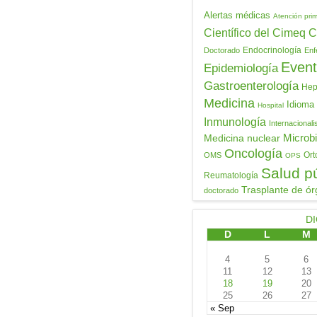
Alertas médicas
Atención prim
Científico del Cimeq
C
Endocrinología
Doctorado
Enf
Event
Epidemiología
Gastroenterología
Hepa
Medicina
Idioma
Hospital
Inmunología
Internacional
Medicina nuclear
Microbi
Oncología
Ort
OMS
OPS
Salud p
Reumatología
Trasplante de ór
doctorado
DI
D
L
M
4
5
6
11
12
13
18
19
20
25
26
27
« Sep