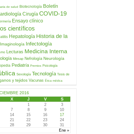
Boletín
Biotecnología
aria de salud
COVID-19
ardiología
Cirugía
Ensayo clínico
ermería
os científicos
Historia de la
Hepatología
titis
Infectología
Imaginología
Medicina Interna
Lecturas
ismo
ología
Neurología
Nefrología
Minsap
Pediatría
opedia
Psicología
Premios
ública
Tecnología
Sexología
Tesis de
ganos y tejidos
Vacunas
Ética médica
CIEMBRE 2016
X
J
V
S
1
2
3
7
8
9
10
14
15
16
17
21
22
23
24
28
29
30
31
Ene »