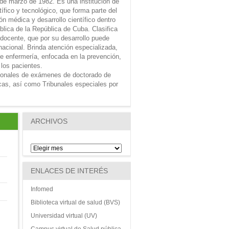
 de marzo de 1982. Es una institución de
tífico y tecnológico, que forma parte del
n médica y desarrollo científico dentro
ública de la República de Cuba. Clasifica
 docente, que por su desarrollo puede
nacional. Brinda atención especializada,
e enfermería, enfocada en la prevención,
 los pacientes.
ionales de exámenes de doctorado de
icas, así como Tribunales especiales por
ARCHIVOS
ENLACES DE INTERÉS
Infomed
Biblioteca virtual de salud (BVS)
Universidad virtual (UV)
Campus virtual de Salud pública