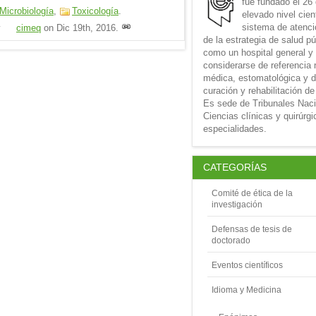
fue fundado el 26
Microbiología
,
Toxicología
.
elevado nivel cien
sistema de atenció
y
cimeq
on
Dic 19th, 2016
.
de la estrategia de salud p
como un hospital general y
considerarse de referencia 
médica, estomatológica y d
curación y rehabilitación de
Es sede de Tribunales Nac
Ciencias clínicas y quirúrg
especialidades.
CATEGORÍAS
Comité de ética de la
investigación
Defensas de tesis de
doctorado
Eventos científicos
Idioma y Medicina