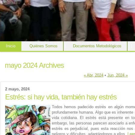
Inicio
|
Quiénes Somos
|
Documentos Metodológicos
|
|
mayo 2024 Archives
« Abr, 2024
•
Jun, 2024 »
2 mayo, 2024
Estrés: si hay vida, también hay estrés
Todos hemos padecido estrés en algún mome
profundamente humana. Algo que es inherente a l
vida cotidiana. El estrés está presente en t
embargo, las personas parecen asociarlo a en
estrés es perjudicial, pues esta reacción nos
peligros y dificultes, adaptándonos a ellos.
Lee