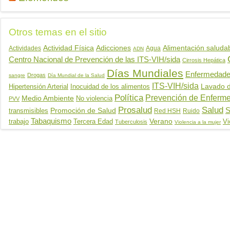
Otros temas en el sitio
Actividad Física
Adicciones
Alimentación saluda
Actividades
Agua
ADN
Centro Nacional de Prevención de las ITS-VIH/sida
Cirrosis Hepática
Días Mundiales
Enfermedades
Drogas
sangre
Día Mundial de la Salud
ITS-VIH/sida
Hipertensión Arterial
Inocuidad de los alimentos
Lavado 
Política
Prevención de Enferm
Medio Ambiente
No violencia
PVV
Salud
Prosalud
Promoción de Salud
S
transmisibles
Red HSH
Ruido
Tabaquismo
trabajo
Tercera Edad
Verano
Vi
Tuberculosis
Violencia a la mujer