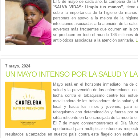
El 5 de mayo de cada año, la campaña de la 
“
SALVA VIDAS: Limpia tus manos”,
tiene c
sobre la importancia de la higiene de manos 
personas en apoyo a la mejora de la higie
infecciones asociadas a la atención de la salu
adversos más frecuentes que ocurren en la pre
se producen en todo el mundo 136 millones de
antibióticos asociadas a la atención sanitaria.
L
7 mayo, 2024
UN MAYO INTENSO POR LA SALUD Y L
Mayo está en el horizonte inmediato; ha de co
salud y la prevención de las enfermedades no
lucha contra el tabaquismo centre los esfu
movilizadora de los trabajadores de la salud y 
local y hacia los niños y jóvenes, para sig
tabaquismo con determinación y fuerza por s
sitúa reticente en la encrucijada de la muerte e
El 7 de mayo conmemoraremos el Día Mundi
oportunidad para multiplicar esfuerzos respec
resultados alcanzados en nuestro país contra este flagelo son estimu