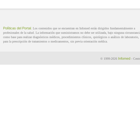
Políticas del Portal
. Los contenidos que se encuentran en Infomed están dirigidos fundamentalmente a
profesionales de la salud. La información que suministramos no debe ser utilizada, bajo ninguna circunstanci
como base para realizar diagnósticos médicos, procedimientos clínicos, quirúrgicos o análisis de laboratorio, 
para la prescripción de tratamientos o medicamentos, sin previa orientación médica.
Infomed
© 1999-2026
- Centr