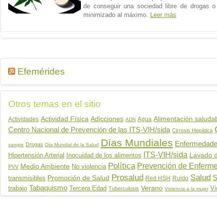
de conseguir una sociedad libre de drogas 
minimizado al máximo.
Leer más
Efemérides
Otros temas en el sitio
Actividad Física
Adicciones
Alimentación saluda
Actividades
Agua
ADN
Centro Nacional de Prevención de las ITS-VIH/sida
Cirrosis Hepática
Días Mundiales
Enfermedades
Drogas
sangre
Día Mundial de la Salud
ITS-VIH/sida
Hipertensión Arterial
Inocuidad de los alimentos
Lavado 
Política
Prevención de Enferm
Medio Ambiente
No violencia
PVV
Salud
Prosalud
Promoción de Salud
S
transmisibles
Red HSH
Ruido
Tabaquismo
trabajo
Tercera Edad
Verano
Vi
Tuberculosis
Violencia a la mujer