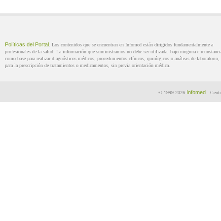
Políticas del Portal
. Los contenidos que se encuentran en Infomed están dirigidos fundamentalmente a
profesionales de la salud. La información que suministramos no debe ser utilizada, bajo ninguna circunstanci
como base para realizar diagnósticos médicos, procedimientos clínicos, quirúrgicos o análisis de laboratorio, 
para la prescripción de tratamientos o medicamentos, sin previa orientación médica.
Infomed
© 1999-2026
- Centr