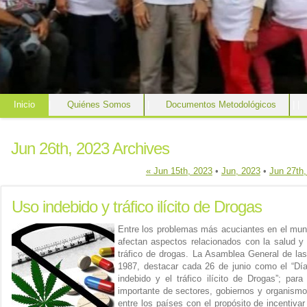
Inicio
|
Quiénes Somos
|
Documentos Metodológicos
|
|
Jun 26th, 2023 Archives
« Jun 15th, 2023
•
Jun, 2023
•
Jun 27th,
Uso indebido y tráfico ilícito de Drogas
Entre los problemas más acuciantes en el mun
afectan aspectos relacionados con la salud y
tráfico de drogas. La Asamblea General de la
1987, destacar cada 26 de junio como el “Día 
indebido y el tráfico ilícito de Drogas”; par
importante de sectores, gobiernos y organismo
entre los países con el propósito de incentivar