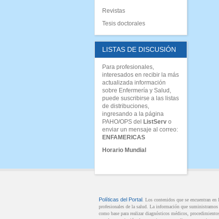
Revistas
Tesis doctorales
LISTAS DE DISCUSIÓN
Para profesionales,
interesados en recibir la más
actualizada información
sobre Enfermería y Salud,
puede suscribirse a las listas
de distribuciones,
ingresando a la página
PAHO/OPS del
ListServ
o
enviar un mensaje al correo:
ENFAMERICAS
Horario Mundial
Políticas del Portal
. Los contenidos que se encuentran en
profesionales de la salud. La información que suministramos n
como base para realizar diagnósticos médicos, procedimientos 