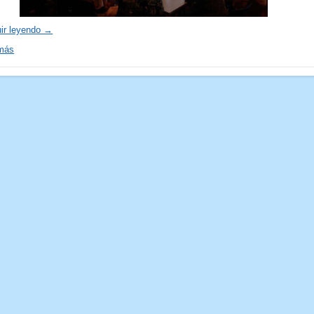
ir leyendo →
 más