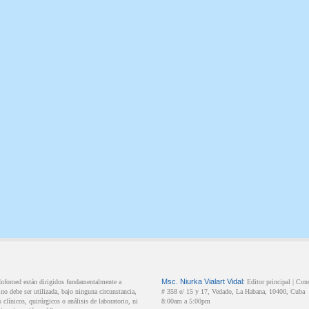
Msc.
Niurka
Vialart Vidal:
 Infomed están dirigidos fundamentalmente a
Editor principal |
Cons
o debe ser utilizada, bajo ninguna circunstancia,
# 358 e/ 15 y 17,
Vedado,
La Habana,
10400,
Cuba
clínicos, quirúrgicos o análisis de laboratorio, ni
8:00am a 5:00pm