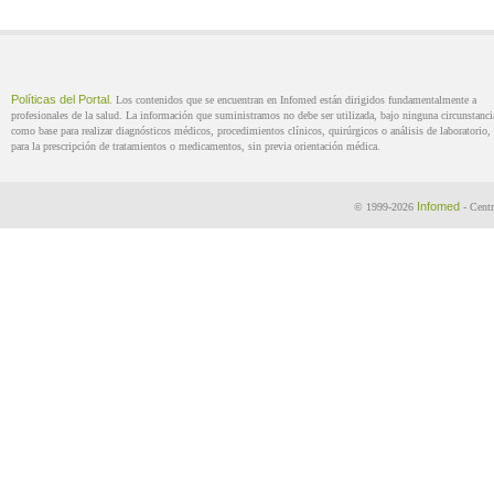
Políticas del Portal
. Los contenidos que se encuentran en Infomed están dirigidos fundamentalmente a
profesionales de la salud. La información que suministramos no debe ser utilizada, bajo ninguna circunstanci
como base para realizar diagnósticos médicos, procedimientos clínicos, quirúrgicos o análisis de laboratorio, 
para la prescripción de tratamientos o medicamentos, sin previa orientación médica.
Infomed
© 1999-2026
- Centr