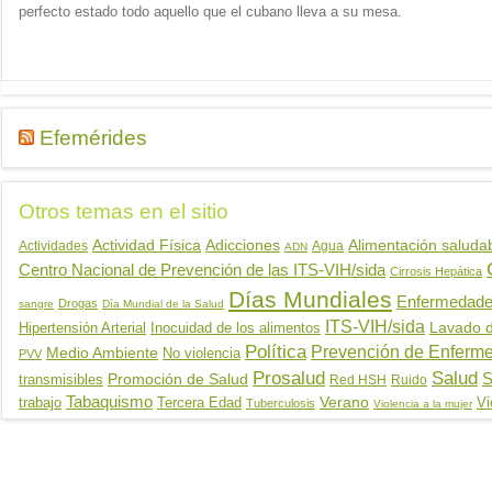
perfecto estado todo aquello que el cubano lleva a su mesa.
Efemérides
Otros temas en el sitio
Actividad Física
Adicciones
Alimentación saluda
Actividades
Agua
ADN
Centro Nacional de Prevención de las ITS-VIH/sida
Cirrosis Hepática
Días Mundiales
Enfermedades
Drogas
sangre
Día Mundial de la Salud
ITS-VIH/sida
Hipertensión Arterial
Inocuidad de los alimentos
Lavado 
Política
Prevención de Enferm
Medio Ambiente
No violencia
PVV
Salud
Prosalud
Promoción de Salud
S
transmisibles
Red HSH
Ruido
Tabaquismo
trabajo
Tercera Edad
Verano
Vi
Tuberculosis
Violencia a la mujer