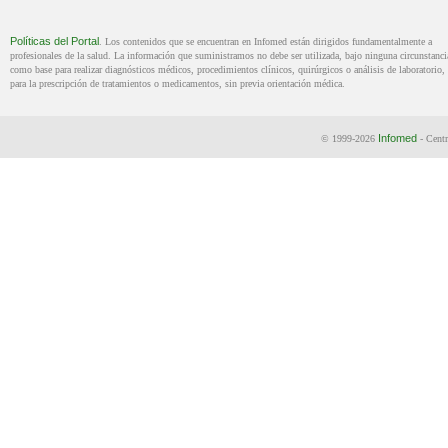
Políticas del Portal
. Los contenidos que se encuentran en Infomed están dirigidos fundamentalmente a
profesionales de la salud. La información que suministramos no debe ser utilizada, bajo ninguna circunstanci
como base para realizar diagnósticos médicos, procedimientos clínicos, quirúrgicos o análisis de laboratorio, 
para la prescripción de tratamientos o medicamentos, sin previa orientación médica.
Infomed
© 1999-2026
- Centr