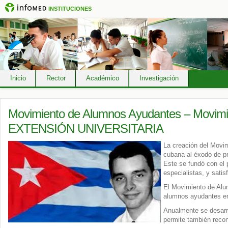
INSTITUCIONES
Inicio
Rector
Académico
Investigación
Dirección
Movimiento de Alumnos Ayudantes – Movimi
EXTENSIÓN UNIVERSITARIA
La creación del Movim
cubana al éxodo de pr
Este se fundó con el 
especialistas, y satis
El Movimiento de Alum
alumnos ayudantes en
Anualmente se desarro
permite también reco