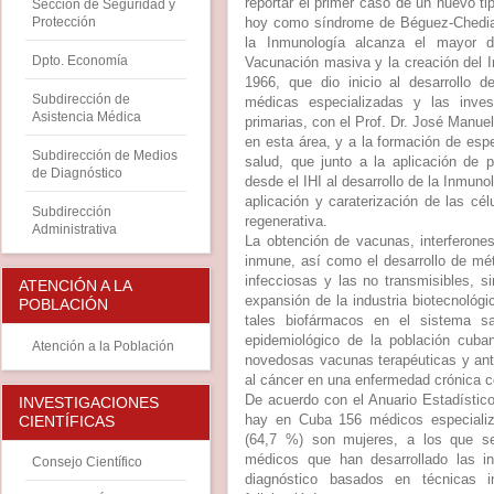
reportar el primer caso de un nuevo ti
Sección de Seguridad y
hoy como síndrome de Béguez-Chediak
Protección
la Inmunología alcanza el mayor d
Dpto. Economía
Vacunación masiva y la creación del I
1966, que dio inicio al desarrollo 
Subdirección de
médicas especializadas y las inves
Asistencia Médica
primarias, con el Prof. Dr. José Manuel
en esta área, y a la formación de espe
Subdirección de Medios
salud, que junto a la aplicación de 
de Diagnóstico
desde el IHI al desarrollo de la Inmunol
aplicación y caraterización de las cél
Subdirección
regenerativa.
Administrativa
La obtención de vacunas, interferone
inmune, así como el desarrollo de mé
infecciosas y las no transmisibles, sir
ATENCIÓN A LA
expansión de la industria biotecnológi
POBLACIÓN
tales biofármacos en el sistema s
epidemiológico de la población cuban
Atención a la Población
novedosas vacunas terapéuticas y ant
al cáncer en una enfermedad crónica co
De acuerdo con el Anuario Estadístico
INVESTIGACIONES
hay en Cuba 156 médicos especializ
CIENTÍFICAS
(64,7 %) son mujeres, a los que s
médicos que han desarrollado las i
Consejo Científico
diagnóstico basados en técnicas i