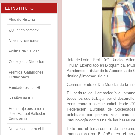
EL INSTITUTO
Algo de Historia
¿Quienes somos?
Misión y funciones
Política de Calidad
Jefe de Dpto., Prof. DrC. Rinaldo Vill
Consejo de Dirección
Titular. Licenciado en Bioquímica, MCs
Académico Titular de la Academia de C
Premios, Galardones,
rinaldo@infomed.sld.cu
Distinciones
Conmemorado el Día Mundial de la Inm
Fundadores del IHI
El Instituto de Hematología e Inmuno
50 años de IHI
todos los que trabajan por el desarrol
conmemora a nivel mundial desde 2007
Homenaje póstumo a
Federación Europea de Sociedades
José Manuel Ballester
celebrarlo por primera vez, para f
Santovenia
inmunología como una de las bases de 
Este año el tema central de la efemé
Nueva sede para el IHI
inmunoglobulina E (IgE), en el ani