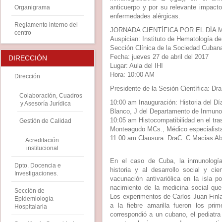
anticuerpo y por su relevante impacto
Organigrama
enfermedades alérgicas.
Reglamento interno del
JORNADA CIENTÍFICA POR EL DÍA 
centro
Auspician: Instituto de Hematología d
Sección Clínica de la Sociedad Cuban
Fecha: jueves 27 de abril del 2017
DIRECCIÓN
Lugar: Aula del IHI
Hora: 10:00 AM
Dirección
Presidente de la Sesión Científica: D
Colaboración, Cuadros
10:00 am Inauguración: Historia del Dí
y Asesoría Jurídica
Blanco, J del Departamento de Inmunol
10:05 am Histocompatibilidad en el tr
Gestión de Calidad
Monteagudo MCs., Médico especialista
11.00 am Clausura. DraC. C Macias Abr
Acreditación
institucional
En el caso de Cuba, la inmunología
Dpto. Docencia e
historia y al desarrollo social y ci
Investigaciones.
vacunación antivariólica en la isla
nacimiento de la medicina social que
Sección de
Los experimentos de Carlos Juan Finla
Epidemiología
a la fiebre amarilla fueron los pr
Hospitalaria
correspondió a un cubano, el pediatr