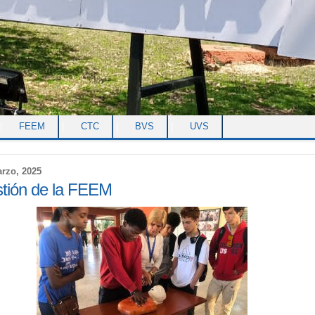
|
FEEM
|
CTC
|
BVS
|
UVS
rzo, 2025
tión de la FEEM