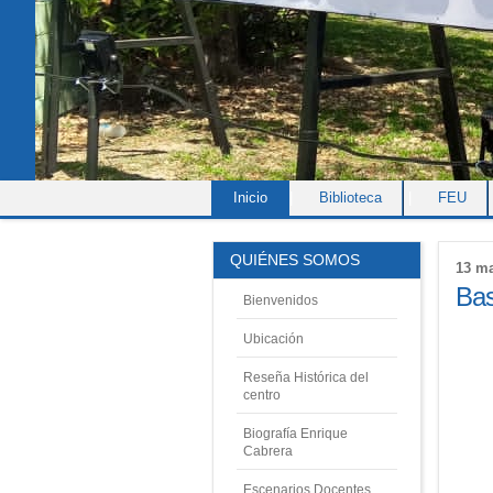
Inicio
|
Biblioteca
|
FEU
QUIÉNES SOMOS
13 ma
Bas
Bienvenidos
Ubicación
Reseña Histórica del
centro
Biografía Enrique
Cabrera
Escenarios Docentes