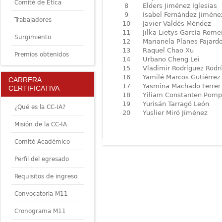
Comité de Ética
8
Elders Jiménez Iglesias
9
Isabel Fernández Jiméne
Trabajadores
10
Javier Valdés Méndez
11
Jilka Lietys García Rome
Surgimiento
12
Marianela Planes Fajard
13
Raquel Chao Xu
Premios obtenidos
14
Urbano Cheng Lei
15
Vladimir Rodríguez Rodr
16
Yamilé Marcos Gutiérrez
CARRERA
17
Yasmina Machado Ferrer
CERTIFICATIVA
18
Yiliam Constanten Pom
19
Yurisán Tarragó León
¿Qué es la CC-IA?
20
Yuslier Miró Jiménez
Misión de la CC-IA
Comité Académico
Perfil del egresado
Requisitos de ingreso
Convocatoria M11
Cronograma M11