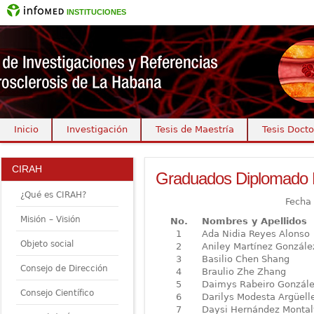
INSTITUCIONES
Inicio
Investigación
Tesis de Maestría
Tesis Docto
CIRAH
Graduados Diplomado E
¿Qué es CIRAH?
Fecha 
Misión – Visión
No.
Nombres y Apellidos
1
Ada Nidia Reyes Alonso
Objeto social
2
Aniley Martínez Gonzále
3
Basilio Chen Shang
Consejo de Dirección
4
Braulio Zhe Zhang
5
Daimys Rabeiro Gonzál
Consejo Científico
6
Darilys Modesta Argüell
7
Daysi Hernández Monta