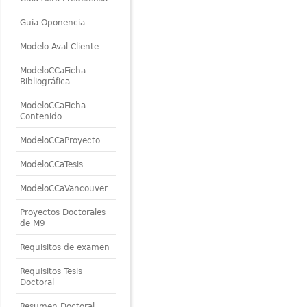
Guía Oponencia
Modelo Aval Cliente
ModeloCCaFicha
Bibliográfica
ModeloCCaFicha
Contenido
ModeloCCaProyecto
ModeloCCaTesis
ModeloCCaVancouver
Proyectos Doctorales
de M9
Requisitos de examen
Requisitos Tesis
Doctoral
Resumen Doctoral