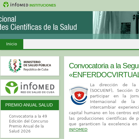
INSTITUCIONES
Inicio
Convocatoria a la Segu
«ENFERDOCVIRTUA
La dirección de la
(SOCUENF), Sección D
participar en la Jor
Internacional de la
PREMIO ANUAL SALUD
intercambiar experienc
capital humano en los centros est
Convocatoria a la 49
las producciones científicas de 
Edición del Concurso
que garanticen la excelencia en 
Premio Anual de la
INFOMED
Salud 2026