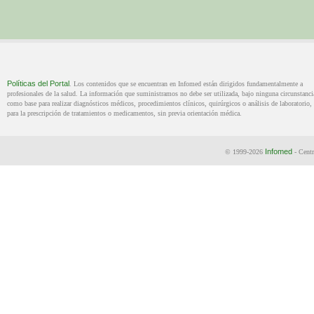
Políticas del Portal
. Los contenidos que se encuentran en Infomed están dirigidos fundamentalmente a
profesionales de la salud. La información que suministramos no debe ser utilizada, bajo ninguna circunstanci
como base para realizar diagnósticos médicos, procedimientos clínicos, quirúrgicos o análisis de laboratorio, 
para la prescripción de tratamientos o medicamentos, sin previa orientación médica.
Infomed
© 1999-2026
- Centr