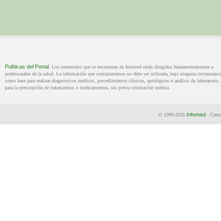
Políticas del Portal
. Los contenidos que se encuentran en Infomed están dirigidos fundamentalmente a
profesionales de la salud. La información que suministramos no debe ser utilizada, bajo ninguna circunstanci
como base para realizar diagnósticos médicos, procedimientos clínicos, quirúrgicos o análisis de laboratorio, 
para la prescripción de tratamientos o medicamentos, sin previa orientación médica.
Infomed
© 1999-2026
- Centr