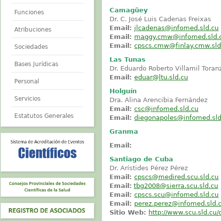
Camagüey
Funciones
Dr. C. José Luis Cadenas Freixas
Email:
jlcadenas@infomed.sld.cu
Atribuciones
Email:
maggy.cmw@infomed.sld.
Email:
cpscs.cmw@finlay.cmw.sld
Sociedades
Las Tunas
Bases Jurídicas
Dr. Eduardo Roberto Villamil Toran
Email:
eduar@ltu.sld.cu
Personal
Holguín
Servicios
Dra. Alina Arencibia Fernández
Email:
csc@infomed.sld.cu
Estatutos Generales
Email:
diegonapoles@infomed.sld
Granma
Email:
Santiago de Cuba
Dr. Arístides Pérez Pérez
Email:
cpscs@medired.scu.sld.cu
Email:
tbg2008@sierra.scu.sld.cu
Email:
cpscs.scu@infomed.sld.cu
Email:
perez.perez@infomed.sld.
Sitio Web:
http://www.scu.sld.cu/