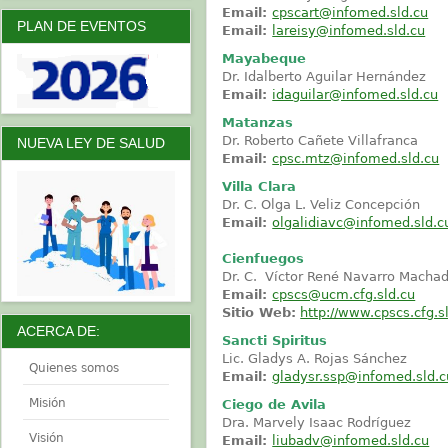
Email:
cpscart@infomed.sld.cu
PLAN DE EVENTOS
Email:
lareisy@infomed.sld.cu
Mayabeque
Dr. Idalberto Aguilar Hernández
Email:
idaguilar@infomed.sld.cu
Matanzas
Dr. Roberto Cañete Villafranca
NUEVA LEY DE SALUD
Email:
cpsc.mtz@infomed.sld.cu
Villa Clara
Dr. C. Olga L. Veliz Concepción
Email:
olgalidiavc@infomed.sld.c
Cienfuegos
Dr. C. Víctor René Navarro Macha
Email:
cpscs@ucm.cfg.sld.cu
Sitio Web:
http://www.cpscs.cfg.s
ACERCA DE:
Sancti Spiritus
Lic. Gladys A. Rojas Sánchez
Quienes somos
Email:
gladysr.ssp@infomed.sld.c
Misión
Ciego de Avila
Dra. Marvely Isaac Rodríguez
Visión
Email:
liubadv@infomed.sld.cu