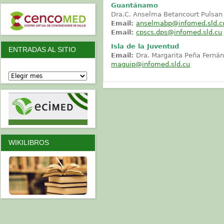
Guantánamo
Dra.C. Anselma Betancourt Pulsan
Email:
anselmabp@infomed.sld.c
Email:
cpscs.dps@infomed.sld.cu
Isla de la Juventud
ENTRADAS AL SITIO
Email:
Dra. Margarita Peña Ferná
maguip@infomed.sld.cu
WIKILIBROS