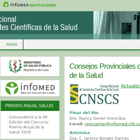
INSTITUCIONES
Inicio
Consejos Provinciales 
de la Salud
Actu
ali
PREMIO ANUAL SALUD
Pinar del Río
Convocatoria a la 49
Dra. Nancy Gener Arencibia
Edición del Concurso
Email:
cpscspinar@infomed.sld.c
Premio Anual de la
Salud 2026
Artemisa
Dra. C. lareisy Borges Damas