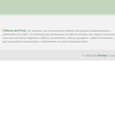
Políticas del Portal
. Los contenidos que se encuentran en Infomed están dirigidos fundamentalmente a
profesionales de la salud. La información que suministramos no debe ser utilizada, bajo ninguna circunstanci
como base para realizar diagnósticos médicos, procedimientos clínicos, quirúrgicos o análisis de laboratorio, 
para la prescripción de tratamientos o medicamentos, sin previa orientación médica.
Infomed
© 1999-2026
- Centr