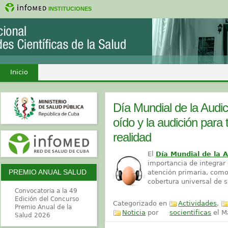
INSTITUCIONES
Inicio
Día Mundial de la Audic
oído y la audición par
realidad
El
Día Mundial de la 
importancia de integrar 
PREMIO ANUAL SALUD
atención primaria, com
cobertura universal de 
Convocatoria a la 49
Edición del Concurso
Categorizado en
Actividades
,
Premio Anual de la
Noticia
por
socientificas
el
M
Salud 2026