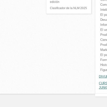
edición
Comp
Clasificador de la NLM 2025
Intel
El p
Desa
Info
El u
Prod
Cien
Prod
Mark
El p
Form
Hist
Figu
DIVU
CURS
JUNI