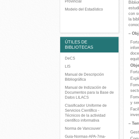
Provincial
Bibli
estud
Modelo del Estadístico
con s
la bi
conoc
– Obj
ÚTILES DE
Fort
BIBLIOTECAS
info
doce
DeCS
equi
Obje
LIS
Fort
Manual de Descripción
Expl
Bibliográfica
Fome
Manual de Indización de
sect
Documentos para la Base de
Fome
Datos LILACS
y se
Clasificador Uniforme de
Faci
Servicios Científico -
inve
Técnicos de la actividad
científico informativa
– Tem
Norma de Vancouver
Gest
Guia-Normas-APA-7ma-
Comp