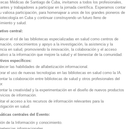
otecas Médicas de Santiago de Cuba, invitamos a todos los profesionales,
iantes y trabajadores a participar en la jornada científica. Esperamos contar
u valiosa participación, para homenajear a unos de los grandes pioneros de
bliotecología en Cuba y continuar construyendo un futuro lleno de
imiento y salud.
etivo central:
alecer el rol de las bibliotecas especializadas en salud como centros de
rmación, conocimientos y apoyo a la investigación, la asistencia y la
ncia en salud, promoviendo la innovación, la colaboración y el acceso
tativo a la información que mejore la salud y el bienestar de la comunidad.
tivos específicos:
alecer las habilidades de alfabetización informacional.
orar el uso de nuevas tecnologías en las bibliotecas en salud como la IA.
ntar la colaboración entre bibliotecas de salud y otros profesionales del
or.
ntar la creatividad y la experimentación en el diseño de nuevos productos
rvicios de información.
litar el acceso a los recursos de información relevantes para la
stigación en salud.
áticas centrales del Evento:
ión de la Información y conocimiento.
etencias informacionales.