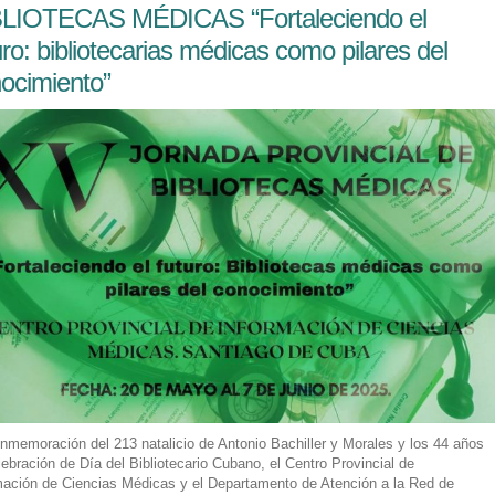
BLIOTECAS MÉDICAS “Fortaleciendo el
uro: bibliotecarias médicas como pilares del
ocimiento”
nmemoración del 213 natalicio de Antonio Bachiller y Morales y los 44 años
lebración de Día del Bibliotecario Cubano, el Centro Provincial de
mación de Ciencias Médicas y el Departamento de Atención a la Red de