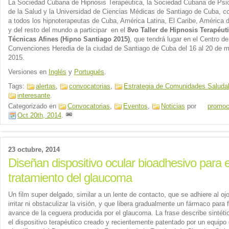
La Sociedad Cubana de Hipnosis Terapéutica, la Sociedad Cubana de Psi
de la Salud y la Universidad de Ciencias Médicas de Santiago de Cuba, 
a todos los hipnoterapeutas de Cuba, América Latina, El Caribe, América d
y del resto del mundo a participar en el
8vo Taller de Hipnosis Terapéut
Técnicas Afines (Hipno Santiago 2015)
, que tendrá lugar en el Centro de
Convenciones Heredia de la ciudad de Santiago de Cuba del 16 al 20 de 
2015.
Versiones en
Inglés
y
Portugués
.
Tags:
alertas
,
convocatorias
,
Estrategia de Comunidades Saluda
interesante
.
Categorizado en
Convocatorias
,
Eventos
,
Noticias
por
promoc
Oct 20th, 2014
.
23 octubre, 2014
Diseñan dispositivo ocular bioadhesivo para e
tratamiento del glaucoma
Un film super delgado, similar a un lente de contacto, que se adhiere al ojo
irritar ni obstaculizar la visión, y que libera gradualmente un fármaco para f
avance de la ceguera producida por el glaucoma. La frase describe sintét
el dispositivo terapéutico creado y recientemente patentado por un equipo