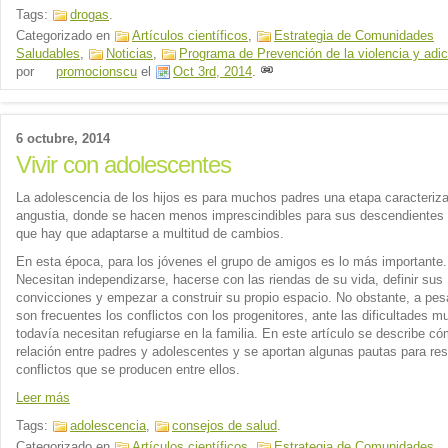
Tags:
drogas
.
Categorizado en
Artículos científicos
,
Estrategia de Comunidades
Saludables
,
Noticias
,
Programa de Prevención de la violencia y adi
por
promocionscu
el
Oct 3rd, 2014
.
6 octubre, 2014
Vivir con adolescentes
La adolescencia de los hijos es para muchos padres una etapa caracteriza
angustia, donde se hacen menos imprescindibles para sus descendientes 
que hay que adaptarse a multitud de cambios.
En esta época, para los jóvenes el grupo de amigos es lo más importante.
Necesitan independizarse, hacerse con las riendas de su vida, definir sus
convicciones y empezar a construir su propio espacio. No obstante, a pes
son frecuentes los conflictos con los progenitores, ante las dificultades 
todavía necesitan refugiarse en la familia. En este artículo se describe có
relación entre padres y adolescentes y se aportan algunas pautas para res
conflictos que se producen entre ellos.
Leer más
Tags:
adolescencia
,
consejos de salud
.
Categorizado en
Artículos científicos
,
Estrategia de Comunidades