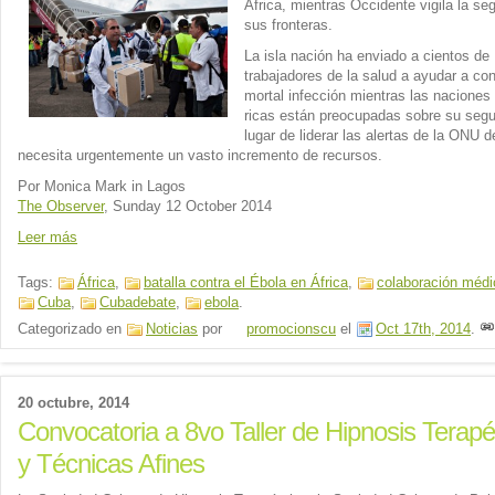
África, mientras Occidente vigila la se
sus fronteras.
La isla nación ha enviado a cientos de
trabajadores de la salud a ayudar a cont
mortal infección mientras las nacione
ricas están preocupadas sobre su segu
lugar de liderar las alertas de la ONU 
necesita urgentemente un vasto incremento de recursos.
Por Monica Mark in Lagos
The Observer
, Sunday 12 October 2014
Leer más
Tags:
África
,
batalla contra el Ébola en África
,
colaboración médi
Cuba
,
Cubadebate
,
ebola
.
Categorizado en
Noticias
por
promocionscu
el
Oct 17th, 2014
.
20 octubre, 2014
Convocatoria a 8vo Taller de Hipnosis Terapé
y Técnicas Afines