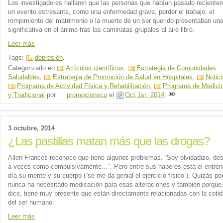
Los investigadores hallaron que las personas que habían pasado reciente
un evento estresante, como una enfermedad grave, perder el trabajo, el
rompimiento del matrimonio o la muerte de un ser querido presentaban un
significativa en el ánimo tras las caminatas grupales al aire libre.
Leer más
Tags:
depresión
.
Categorizado en
Artículos científicos
,
Estrategia de Comunidades
Saludables
,
Estrategia de Promoción de Salud en Hospitales
,
Notic
Programa de Actividad Física y Rehabilitación
,
Programa de Medicin
y Tradicional
por
promocionscu
el
Oct 1st, 2014
.
3 octubre, 2014
¿Las pastillas matan más que las drogas?
Allen Frances reconoce que tiene algunos problemas. “Soy olvidadizo, des
a veces como compulsivamente…”. Pero entre sus haberes está el entren
día su mente y su cuerpo (“se me da genial el ejercicio físico”). Quizás po
nunca ha necesitado medicación para esas alteraciones y también porque
dice, tiene muy presente que están directamente relacionadas con la cotid
del ser humano.
Leer más