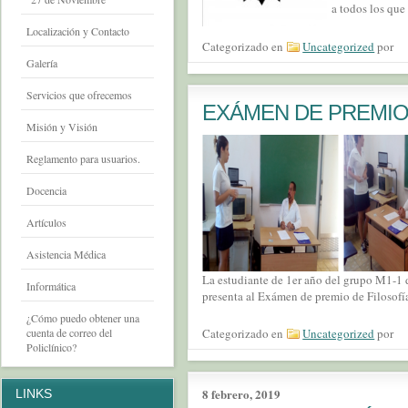
a todos los qu
Localización y Contacto
Categorizado en
Uncategorized
por
Galería
Servicios que ofrecemos
EXÁMEN DE PREMIO.
Misión y Visión
Reglamento para usuarios.
Docencia
Artículos
Asistencia Médica
La estudiante de 1er año del grupo M1-1 
Informática
presenta al Exámen de premio de Filosofí
¿Cómo puedo obtener una
Categorizado en
Uncategorized
por
cuenta de correo del
Policlínico?
8 febrero, 2019
LINKS