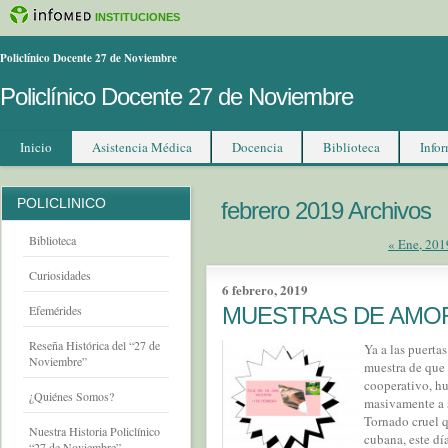
INSTITUCIONES
Policlínico Docente 27 de Noviembre
Policlínico Docente 27 de Noviembre
Inicio
Asistencia Médica
Docencia
Biblioteca
Infor
POLICLINICO
febrero 2019 Archivos
Biblioteca
« Ene, 201
Curiosidades
6 febrero, 2019
MUESTRAS DE AMO
Efemérides
Reseña Histórica del “27 de
Ya a las puerta
Noviembre”
muestra de que 
cooperativo, hu
¿Quiénes Somos?
masivamente a s
Tornado cruel q
Nuestra Historia Policlínico
cubana, este día
“27 de Noviembre”