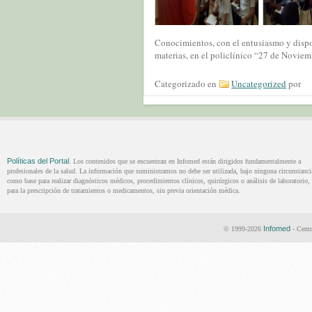
Conocimientos, con el entusiasmo y dispo
materias, en el policlínico “27 de Noviem
Categorizado en
Uncategorized
por
Políticas del Portal
. Los contenidos que se encuentran en Infomed están dirigidos fundamentalmente a
profesionales de la salud. La información que suministramos no debe ser utilizada, bajo ninguna circunstanci
como base para realizar diagnósticos médicos, procedimientos clínicos, quirúrgicos o análisis de laboratorio, 
para la prescripción de tratamientos o medicamentos, sin previa orientación médica.
Infomed
© 1999-2026
- Centr