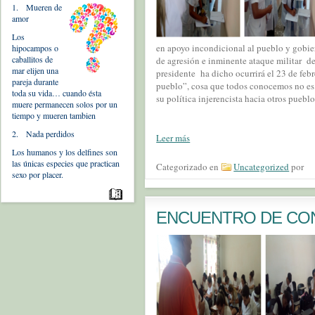
1. Mueren de
amor
Los
en apoyo incondicional al pueblo y gobie
hipocampos o
caballitos de
de agresión e inminente ataque militar 
mar elijen una
presidente ha dicho ocurrirá el 23 de feb
pareja durante
pueblo”, cosa que todos conocemos no es 
toda su vida… cuando ésta
su política injerencista hacia otros pueblo
muere permanecen solos por un
tiempo y mueren tambien
2. Nada perdidos
Leer más
Los humanos y los delfines son
las únicas especies que practican
Categorizado en
Uncategorized
por
sexo por placer.
ENCUENTRO DE CO