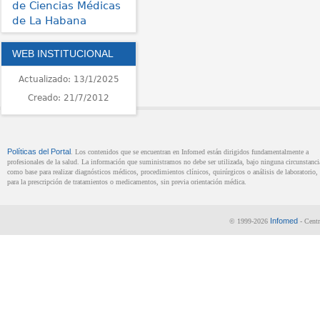
de Ciencias Médicas
de La Habana
WEB INSTITUCIONAL
Actualizado: 13/1/2025
Creado: 21/7/2012
Políticas del Portal
. Los contenidos que se encuentran en Infomed están dirigidos fundamentalmente a
profesionales de la salud. La información que suministramos no debe ser utilizada, bajo ninguna circunstanci
como base para realizar diagnósticos médicos, procedimientos clínicos, quirúrgicos o análisis de laboratorio, 
para la prescripción de tratamientos o medicamentos, sin previa orientación médica.
Infomed
© 1999-2026
- Centr