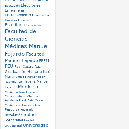
Curso
Docencia
Deporte
Elecciones
Educación
Enfermería
Entrenamiento
Ernesto Che
Guevara
Escuela
Estudiantes
Estudios
Facultad de
Ciencias
Médicas Manuel
Fajardo
Facultad
Manuel Fajardo
FEEM
FEU
Fidel Castro Ruz
Graduación
Historia
José
Martí
Junta de Acreditación
La Habana
Manuel
Nacional
Medicina
Fajardo
Medicina Transfusional
Movimiento de Alumno
Médico
Ayudante Frank País
Médicos
obituario
Patria
Pesquisa
Posgrado
Salud
Revolución
Solidaridad
Unidad
Universidad
Universidad