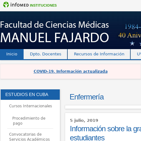
INSTITUCIONES
Inicio
Dpto. Docentes
Recursos de Información
U
COVID-19. Información actualizada
ESTUDIOS EN CUBA
Enfermería
Cursos Internacionales
Procedimiento de
5 julio, 2019
pago
Información sobre la gr
Convocatorias de
estudiantes
Servicios Académicos