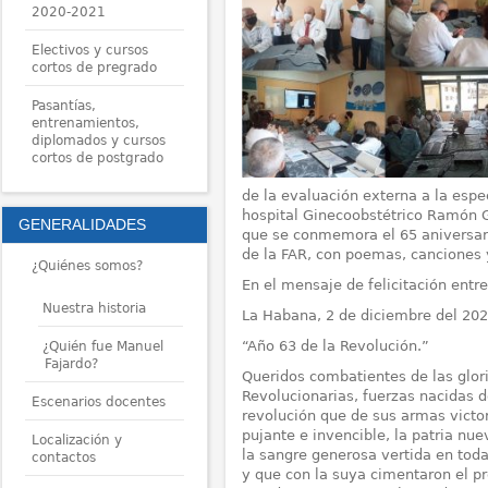
2020-2021
Electivos y cursos
cortos de pregrado
Pasantías,
entrenamientos,
diplomados y cursos
cortos de postgrado
de la evaluación externa a la espe
hospital Ginecoobstétrico Ramón 
GENERALIDADES
que se conmemora el 65 aniversar
de la FAR, con poemas, canciones 
¿Quiénes somos?
En el mensaje de felicitación entr
Nuestra historia
La Habana, 2 de diciembre del 202
“Año 63 de la Revolución.”
¿Quién fue Manuel
Fajardo?
Queridos combatientes de las glo
Revolucionarias, fuerzas nacidas d
Escenarios docentes
revolución que de sus armas victo
pujante e invencible, la patria nue
Localización y
la sangre generosa vertida en tod
contactos
y que con la suya cimentaron el pr