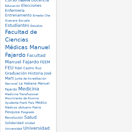
Curso
Docencia
Deporte
Elecciones
Educación
Enfermería
Entrenamiento
Ernesto Che
Guevara
Escuela
Estudiantes
Estudios
Facultad de
Ciencias
Médicas Manuel
Fajardo
Facultad
Manuel Fajardo
FEEM
FEU
Fidel Castro Ruz
Graduación
Historia
José
Martí
Junta de Acreditación
La Habana
Manuel
Nacional
Medicina
Fajardo
Medicina Transfusional
Movimiento de Alumno
Médico
Ayudante Frank País
Médicos
obituario
Patria
Pesquisa
Posgrado
Salud
Revolución
Solidaridad
Unidad
Universidad
Universidad