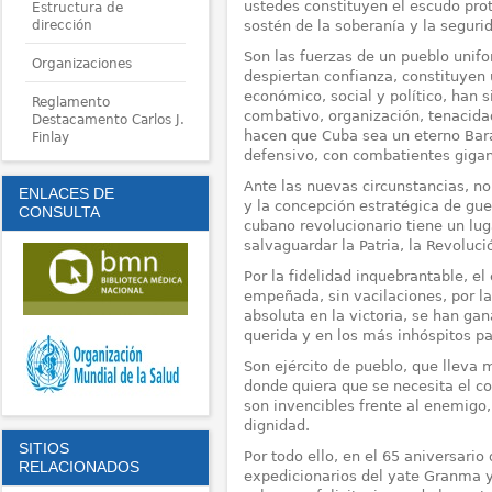
ustedes constituyen el escudo pro
Estructura de
dirección
sostén de la soberanía y la seguri
Son las fuerzas de un pueblo unifo
Organizaciones
despiertan confianza, constituyen
económico, social y político, han s
Reglamento
combativo, organización, tenacidad
Destacamento Carlos J.
hacen que Cuba sea un eterno Bar
Finlay
defensivo, con combatientes gigan
Ante las nuevas circunstancias, no
ENLACES DE
y la concepción estratégica de gue
CONSULTA
cubano revolucionario tiene un lu
salvaguardar la Patria, la Revoluci
Por la fidelidad inquebrantable, el
empeñada, sin vacilaciones, por la
absoluta en la victoria, se han gan
querida y en los más inhóspitos pa
Son ejército de pueblo, que lleva 
donde quiera que se necesita el c
son invencibles frente al enemigo, 
dignidad.
SITIOS
Por todo ello, en el 65 aniversari
RELACIONADOS
expedicionarios del yate Granma y