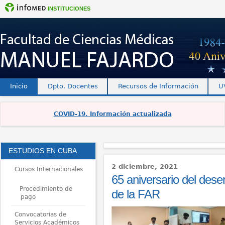
INSTITUCIONES
Inicio
Dpto. Docentes
Recursos de Información
U
COVID-19. Información actualizada
ESTUDIOS EN CUBA
2 diciembre, 2021
Cursos Internacionales
65 aniversario del des
Procedimiento de
de la FAR
pago
Convocatorias de
Servicios Académicos