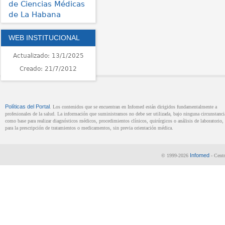
de Ciencias Médicas
de La Habana
WEB INSTITUCIONAL
Actualizado: 13/1/2025
Creado: 21/7/2012
Políticas del Portal
. Los contenidos que se encuentran en Infomed están dirigidos fundamentalmente a
profesionales de la salud. La información que suministramos no debe ser utilizada, bajo ninguna circunstanci
como base para realizar diagnósticos médicos, procedimientos clínicos, quirúrgicos o análisis de laboratorio, 
para la prescripción de tratamientos o medicamentos, sin previa orientación médica.
Infomed
© 1999-2026
- Centr