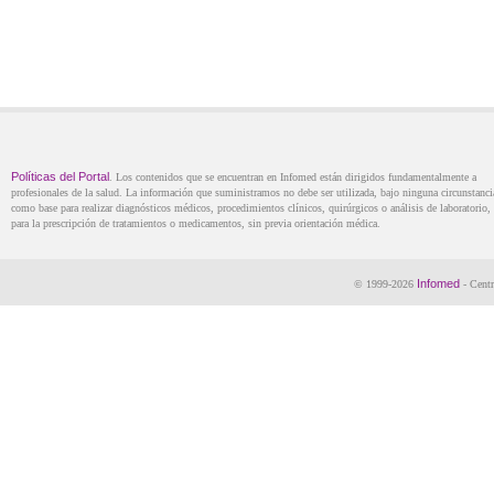
Políticas del Portal
. Los contenidos que se encuentran en Infomed están dirigidos fundamentalmente a
profesionales de la salud. La información que suministramos no debe ser utilizada, bajo ninguna circunstanci
como base para realizar diagnósticos médicos, procedimientos clínicos, quirúrgicos o análisis de laboratorio, 
para la prescripción de tratamientos o medicamentos, sin previa orientación médica.
Infomed
© 1999-2026
- Centr